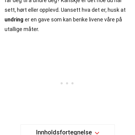
får deg til å undre deg? Kanskje er det noe du har
sett, hørt eller opplevd. Uansett hva det er, husk at
undring
er en gave som kan berike livene våre på
utallige måter.
Innholdsfortegnelse