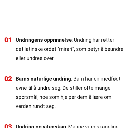
01
Undringens opprinnelse
: Undring har røtter i
det latinske ordet "mirari", som betyr å beundre
eller undres over.
02
Barns naturlige undring
: Barn har en medfødt
evne til å undre seg. De stiller ofte mange
spørsmål, noe som hjelper dem å lære om
verden rundt seg.
03
Undring og vitenskap
: Mange vitenskapelige