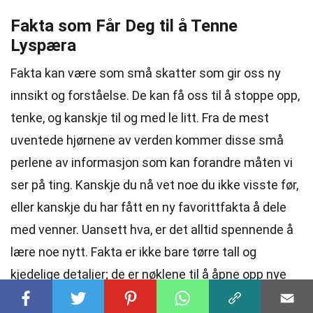
Fakta som Får Deg til å Tenne
Lyspæra
Fakta kan være som små skatter som gir oss ny
innsikt og forståelse. De kan få oss til å stoppe opp,
tenke, og kanskje til og med le litt. Fra de mest
uventede hjørnene av verden kommer disse små
perlene av informasjon som kan forandre måten vi
ser på ting. Kanskje du nå vet noe du ikke visste før,
eller kanskje du har fått en ny favorittfakta å dele
med venner. Uansett hva, er det alltid spennende å
lære noe nytt. Fakta er ikke bare tørre tall og
kjedelige detaljer; de er nøklene til å åpne opp nye
perspektiver. Så neste gang du hører en interessant