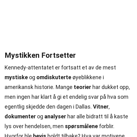
Mystikken Fortsetter
Kennedy-attentatet er fortsatt et av de mest
mystiske
og
omdiskuterte
øyeblikkene i
amerikansk historie. Mange
teorier
har dukket opp,
men ingen har klart å gi et endelig svar på hva som
egentlig skjedde den dagen i Dallas.
Vitner
,
dokumenter
og
analyser
har alle bidratt til å kaste
lys over hendelsen, men
spørsmålene
forblir.
Hvorfor ble
bevis
holdt tilbake? Hva var motivene