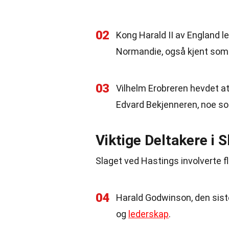
02
Kong Harald II av England l
Normandie, også kjent som 
03
Vilhelm Erobreren hevdet at
Edvard Bekjenneren, noe som 
Viktige Deltakere i S
Slaget ved Hastings involverte fl
04
Harald Godwinson, den siste
og
lederskap
.