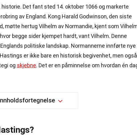
historie. Det fant sted 14. oktober 1066 og markerte
obring av England. Kong Harald Godwinson, den siste
, møtte hertug Vilhelm av Normandie, kjent som Vilhel
 hvor begge sider kjempet hardt, vant Vilhelm. Denne
r i Englands politiske landskap. Normannerne innførte nye
d Hastings er ikke bare en historisk begivenhet, men også
tegi og
skjebne
. Det er en påminnelse om hvordan én da
.
Innholdsfortegnelse
Hastings?