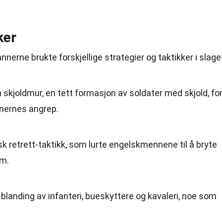
ker
rne brukte forskjellige strategier og taktikker i slage
kjoldmur, en tett formasjon av soldater med skjold, fo
nernes angrep.
 retrett-taktikk, som lurte engelskmennene til å bryte
em.
blanding av infanteri, bueskyttere og kavaleri, noe som