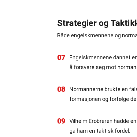
Strategier og Taktik
Både engelskmennene og normanne
07
Engelskmennene dannet en s
å forsvare seg mot norman
08
Normannerne brukte en falsk
formasjonen og forfølge d
09
Vilhelm Erobreren hadde en 
ga ham en taktisk fordel.