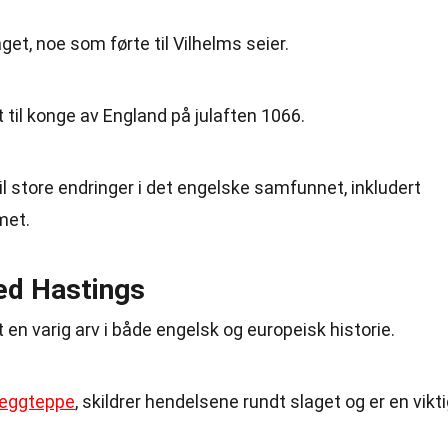
aget, noe som førte til Vilhelms seier.
 til konge av England på julaften 1066.
l store endringer i det engelske samfunnet, inkludert
met.
ved Hastings
 en varig arv i både engelsk og europeisk historie.
eggteppe
, skildrer hendelsene rundt slaget og er en vikt