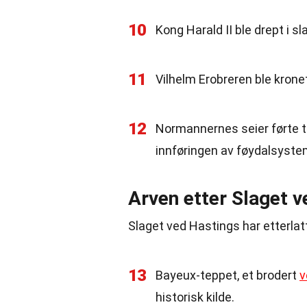
10
Kong Harald II ble drept i sl
11
Vilhelm Erobreren ble kronet
12
Normannernes seier førte ti
innføringen av føydalsyste
Arven etter Slaget 
Slaget ved Hastings har etterlatt
13
Bayeux-teppet, et brodert
v
historisk kilde.