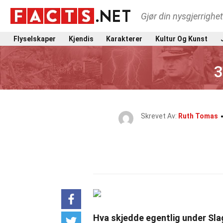
Gjør din nysgjerrighe
Flyselskaper
Kjendis
Karakterer
Kultur Og Kunst
3
Skrevet Av:
Ruth Tomas
Hva skjedde egentlig under Sla