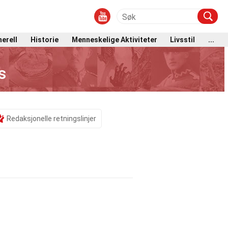
erell
Historie
Menneskelige Aktiviteter
Livsstil
...
s
Redaksjonelle retningslinjer