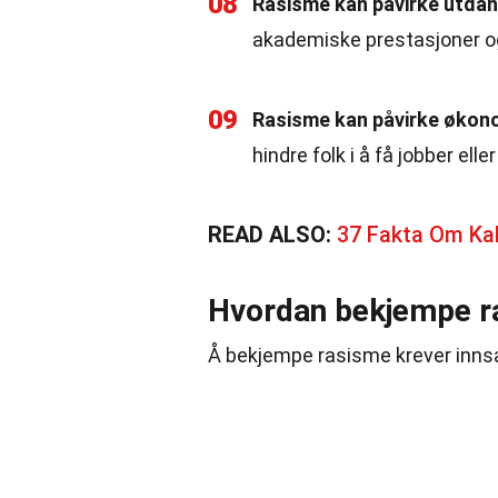
08
Rasisme kan påvirke utdan
akademiske prestasjoner og l
09
Rasisme kan påvirke økono
hindre folk i å få jobber ell
READ ALSO:
37 Fakta Om Ka
Hvordan bekjempe r
Å bekjempe rasisme krever inns