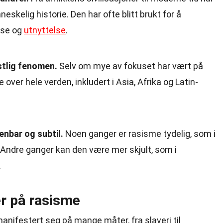
skelig historie. Den har ofte blitt brukt for å
lse og
utnyttelse
.
stlig fenomen.
Selv om mye av fokuset har vært på
 over hele verden, inkludert i Asia, Afrika og Latin-
nbar og subtil.
Noen ganger er rasisme tydelig, som i
d. Andre ganger kan den være mer skjult, som i
.
r på rasisme
nifestert seg på mange måter, fra slaveri til