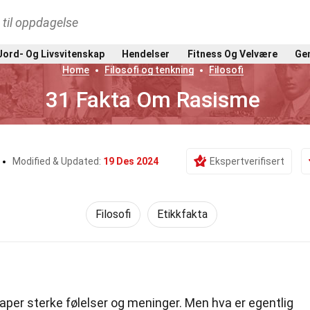
t til oppdagelse
Jord- Og Livsvitenskap
Hendelser
Fitness Og Velvære
Gen
Home
Filosofi og tenkning
Filosofi
31 Fakta Om Rasisme
Modified & Updated:
19 Des 2024
Ekspertverifisert
Filosofi
Etikkfakta
per sterke følelser og meninger. Men hva er egentlig