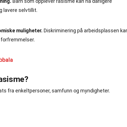
ning.
Barn som opplever rasisme kan ha dårligere
avere selvtillit.
miske muligheter.
Diskriminering på arbeidsplassen ka
er forfremmelser.
bbala
asisme?
ats fra enkeltpersoner, samfunn og myndigheter.