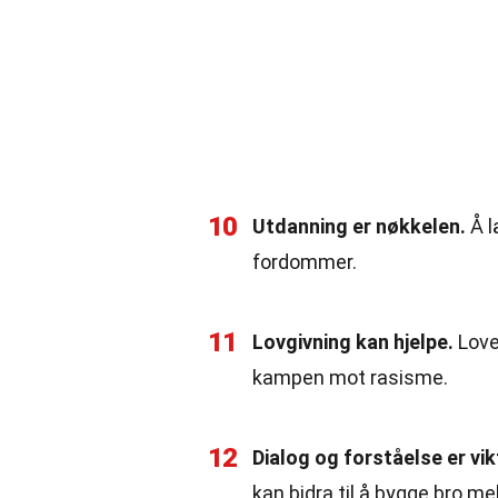
10
Utdanning er nøkkelen.
Å l
fordommer.
11
Lovgivning kan hjelpe.
Love
kampen mot rasisme.
12
Dialog og forståelse er vik
kan bidra til å bygge bro me