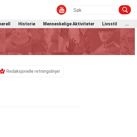
erell
Historie
Menneskelige Aktiviteter
Livsstil
...
Redaksjonelle retningslinjer