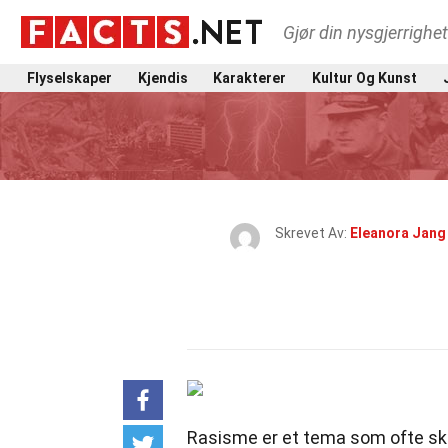
Gjør din nysgjerrighe
Flyselskaper
Kjendis
Karakterer
Kultur Og Kunst
Skrevet Av:
Eleanora Jang
Rasisme er et tema som ofte ska