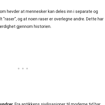
om hevder at mennesker kan deles inn i separate og
t "raser", og at noen raser er overlegne andre. Dette har
tferdighet gjennom historien.
hundrer.
Fra antikkens sivilisasjoner til moderne tid har