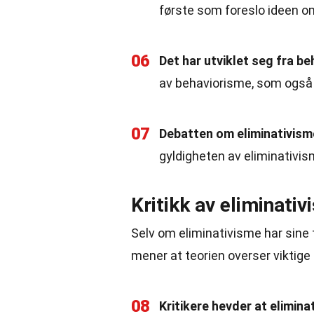
første som foreslo ideen om
06
Det har utviklet seg fra be
av behaviorisme, som også a
07
Debatten om eliminativisme
gyldigheten av eliminativis
Kritikk av eliminati
Selv om eliminativisme har sine 
mener at teorien overser viktige
08
Kritikere hevder at elimin