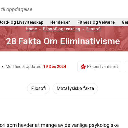
t til oppdagelse
Jord- Og Livsvitenskap
Hendelser
Fitness Og Velvære
Gen
Home
Filosofi og tenkning
Filosofi
28 Fakta Om Eliminativisme
Modified & Updated:
19 Des 2024
Ekspertverifisert
Filosofi
Metafysiske fakta
teori som hevder at mange av de vanlige psykologiske