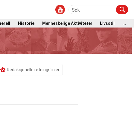
erell
Historie
Menneskelige Aktiviteter
Livsstil
...
Redaksjonelle retningslinjer