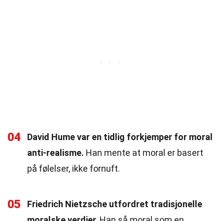
04
David Hume var en tidlig forkjemper for moral
anti-realisme.
Han mente at moral er basert
på følelser, ikke fornuft.
05
Friedrich Nietzsche utfordret tradisjonelle
moralske verdier.
Han så moral som en