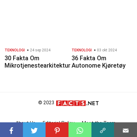
TEKNOLOGI
24 sep 2024
TEKNOLOGI
03 okt 2024
30 Fakta Om
36 Fakta Om
Mikrotjenestearkitektur
Autonome Kjøretøy
© 2023
About Us
Editorial Policy
Meet the Team
Product Review
Contact Us
Write For Us