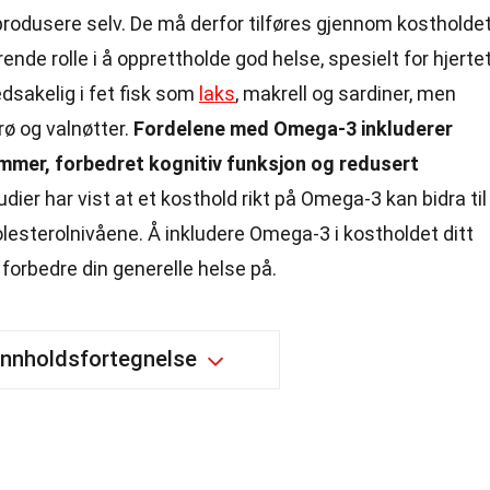
rodusere selv. De må derfor tilføres gjennom kostholdet
ende rolle i å opprettholde god helse, spesielt for hjerte
dsakelig i fet fisk som
laks
, makrell og sardiner, men
rø og valnøtter.
Fordelene med Omega-3 inkluderer
ommer, forbedret kognitiv funksjon og redusert
ier har vist at et kosthold rikt på Omega-3 kan bidra til
lesterolnivåene. Å inkludere Omega-3 i kostholdet ditt
forbedre din generelle helse på.
Innholdsfortegnelse