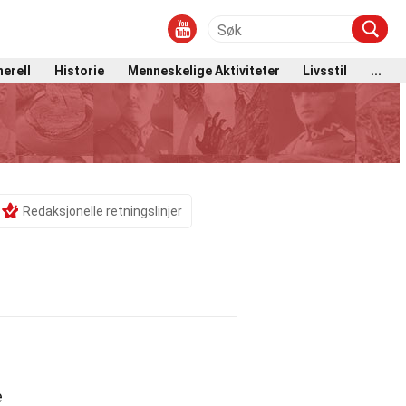
erell
Historie
Menneskelige Aktiviteter
Livsstil
...
Redaksjonelle retningslinjer
e