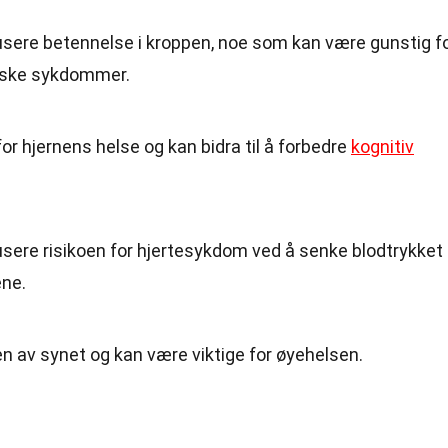
usere betennelse i kroppen, noe som kan være gunstig f
iske sykdommer.
for hjernens helse og kan bidra til å forbedre
kognitiv
usere risikoen for hjertesykdom ved å senke blodtrykket
ene.
ngen av synet og kan være viktige for øyehelsen.