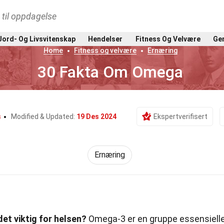
t til oppdagelse
Jord- Og Livsvitenskap
Hendelser
Fitness Og Velvære
Gen
Home
Fitness og velvære
Ernæring
30 Fakta Om Omega
s
Modified & Updated:
19 Des 2024
Ekspertverifisert
Ernæring
et viktig for helsen?
Omega-3 er en gruppe essensiell