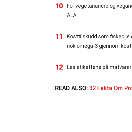
10
For vegetarianere og veganer
ALA.
11
Kosttilskudd som fiskeolje e
nok omega-3 gjennom kosth
12
Les etikettene på matvarer 
READ ALSO:
32 Fakta Om Pro