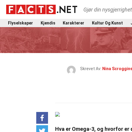
Gjør din nysgjerrighe
Flyselskaper
Kjendis
Karakterer
Kultur Og Kunst
Skrevet Av:
Nina Scroggin
Hva er Omega-3, og hvorfor er d