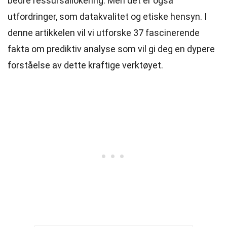
bedre ressursallokering. Men det er også
utfordringer, som datakvalitet og etiske hensyn. I
denne artikkelen vil vi utforske 37 fascinerende
fakta om prediktiv analyse som vil gi deg en dypere
forståelse av dette kraftige verktøyet.