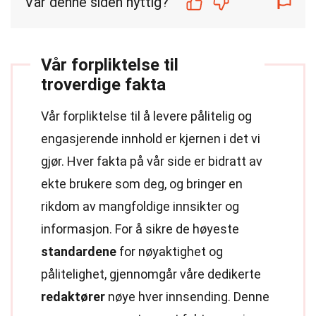
Var denne siden nyttig?
Vår forpliktelse til
troverdige fakta
Vår forpliktelse til å levere pålitelig og
engasjerende innhold er kjernen i det vi
gjør. Hver fakta på vår side er bidratt av
ekte brukere som deg, og bringer en
rikdom av mangfoldige innsikter og
informasjon. For å sikre de høyeste
standardene
for nøyaktighet og
pålitelighet, gjennomgår våre dedikerte
redaktører
nøye hver innsending. Denne