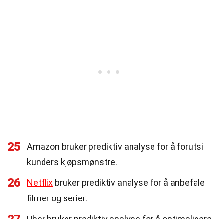
25
Amazon bruker prediktiv analyse for å forutsi
kunders kjøpsmønstre.
26
Netflix
bruker prediktiv analyse for å anbefale
filmer og serier.
Uber bruker prediktiv analyse for å optimalisere