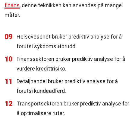
finans
, denne teknikken kan anvendes på mange
måter.
09
Helsevesenet bruker prediktiv analyse for å
forutsi sykdomsutbrudd.
10
Finanssektoren bruker prediktiv analyse for å
vurdere kredittrisiko.
11
Detaljhandel bruker prediktiv analyse for å
forutsi kundeadferd.
12
Transportsektoren bruker prediktiv analyse for
å optimalisere ruter.