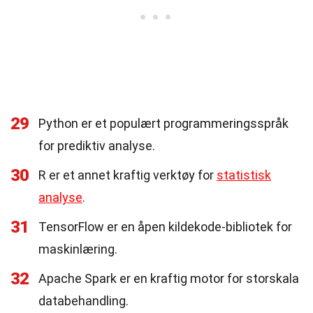
29
Python er et populært programmeringsspråk
for prediktiv analyse.
30
R er et annet kraftig verktøy for
statistisk
analyse
.
31
TensorFlow er en åpen kildekode-bibliotek for
maskinlæring.
32
Apache Spark er en kraftig motor for storskala
databehandling.