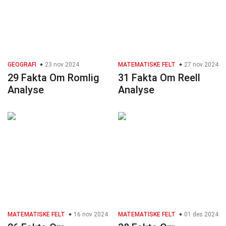
GEOGRAFI
23 nov 2024
MATEMATISKE FELT
27 nov 2024
29 Fakta Om Romlig
31 Fakta Om Reell
Analyse
Analyse
MATEMATISKE FELT
16 nov 2024
MATEMATISKE FELT
01 des 2024