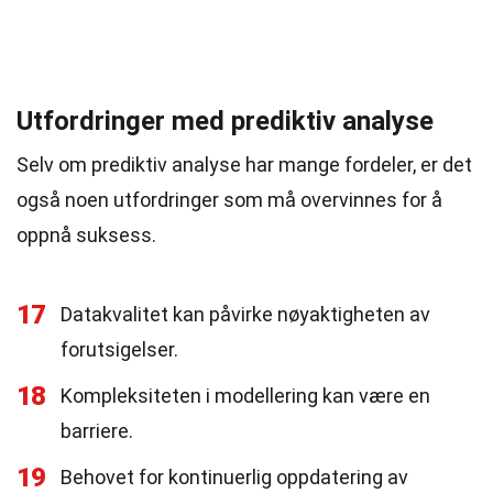
Utfordringer med prediktiv analyse
Selv om prediktiv analyse har mange fordeler, er det
også noen utfordringer som må overvinnes for å
oppnå suksess.
17
Datakvalitet kan påvirke nøyaktigheten av
forutsigelser.
18
Kompleksiteten i modellering kan være en
barriere.
19
Behovet for kontinuerlig oppdatering av