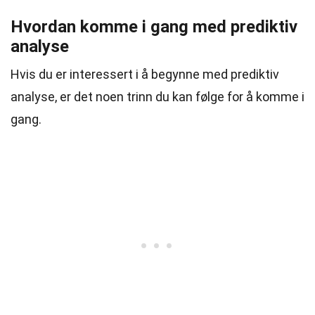
Hvordan komme i gang med prediktiv
analyse
Hvis du er interessert i å begynne med prediktiv
analyse, er det noen trinn du kan følge for å komme i
gang.