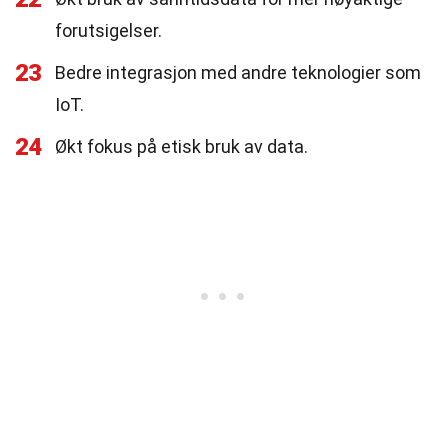
forutsigelser.
23
Bedre integrasjon med andre teknologier som
IoT.
24
Økt fokus på etisk bruk av data.