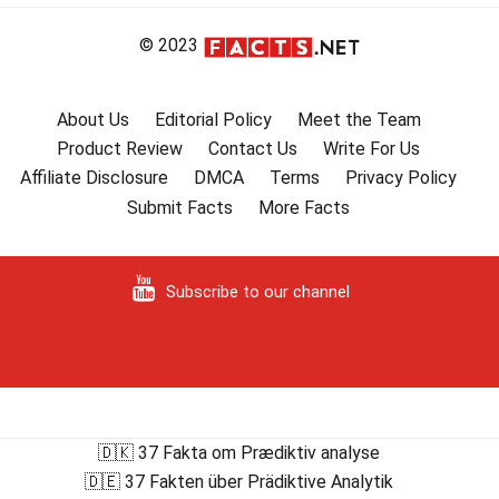
© 2023
About Us
Editorial Policy
Meet the Team
Product Review
Contact Us
Write For Us
Affiliate Disclosure
DMCA
Terms
Privacy Policy
Submit Facts
More Facts
Subscribe to our channel
🇩🇰 37 Fakta om Prædiktiv analyse
🇩🇪 37 Fakten über Prädiktive Analytik