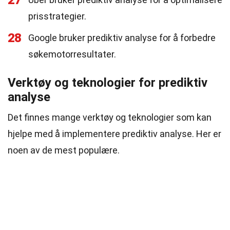
27
prisstrategier.
28
Google bruker prediktiv analyse for å forbedre
søkemotorresultater.
Verktøy og teknologier for prediktiv
analyse
Det finnes mange verktøy og teknologier som kan
hjelpe med å implementere prediktiv analyse. Her er
noen av de mest populære.