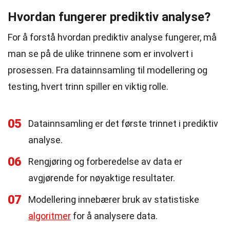
Hvordan fungerer prediktiv analyse?
For å forstå hvordan prediktiv analyse fungerer, må
man se på de ulike trinnene som er involvert i
prosessen. Fra datainnsamling til modellering og
testing, hvert trinn spiller en viktig rolle.
05
Datainnsamling er det første trinnet i prediktiv
analyse.
06
Rengjøring og forberedelse av data er
avgjørende for nøyaktige resultater.
07
Modellering innebærer bruk av statistiske
algoritmer
for å analysere data.