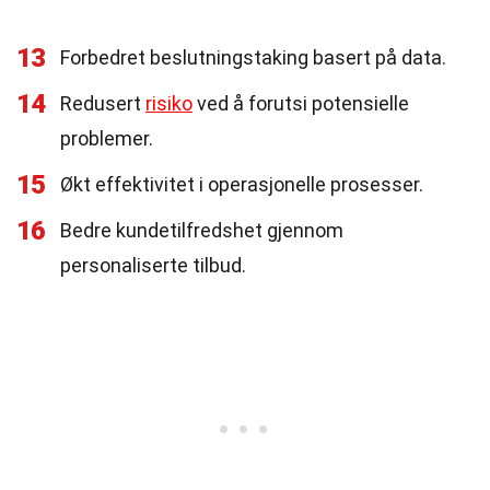
13
Forbedret beslutningstaking basert på data.
14
Redusert
risiko
ved å forutsi potensielle
problemer.
15
Økt effektivitet i operasjonelle prosesser.
16
Bedre kundetilfredshet gjennom
personaliserte tilbud.