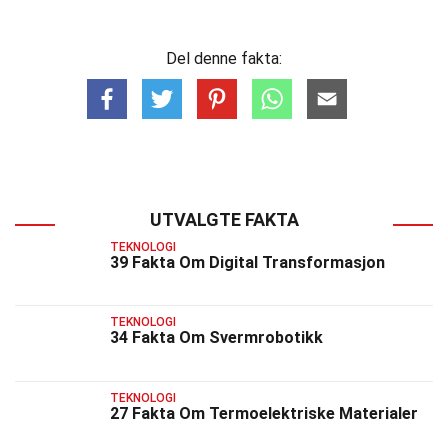
Del denne fakta:
UTVALGTE FAKTA
TEKNOLOGI
39 Fakta Om Digital Transformasjon
TEKNOLOGI
34 Fakta Om Svermrobotikk
TEKNOLOGI
27 Fakta Om Termoelektriske Materialer