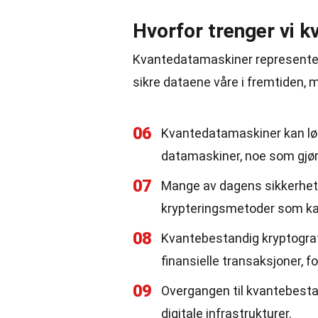
Hvorfor trenger vi k
Kvantedatamaskiner representer
sikre dataene våre i fremtiden,
06
Kvantedatamaskiner kan lø
datamaskiner, noe som gjør
07
Mange av dagens sikkerhets
krypteringsmetoder som ka
08
Kvantebestandig kryptografi
finansielle transaksjoner, fo
09
Overgangen til kvantebestan
digitale infrastrukturer.