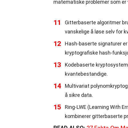
matematiske problemer som er v
11
Gitterbaserte algoritmer b
vanskelige å løse selv for 
12
Hash-baserte signaturer er
kryptografiske hash-funksj
13
Kodebaserte kryptosysteme
kvantebestandige.
14
Multivariat polynomkryptogr
å sikre data.
15
Ring-LWE (Learning With Er
kombinerer gitterbaserte pr