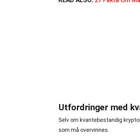
READ ALSO:
27 Fakta Om Ma
Utfordringer med kv
Selv om kvantebestandig kryptogra
som må overvinnes.