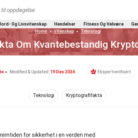
t til oppdagelse
Jord- Og Livsvitenskap
Hendelser
Fitness Og Velvære
Gen
Home
Vitenskap
Teknologi
kta Om Kvantebestandig Krypto
te
Modified & Updated:
19 Des 2024
Ekspertverifisert
Teknologi
Kryptografifakta
remtiden for sikkerhet i en verden med