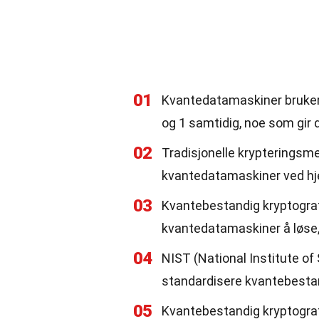
01
Kvantedatamaskiner bruker 
og 1 samtidig, noe som gir
02
Tradisjonelle krypteringsm
kvantedatamaskiner ved hje
03
Kvantebestandig kryptograf
kvantedatamaskiner å løse,
04
NIST (National Institute o
standardisere kvantebestan
05
Kvantebestandig kryptograf