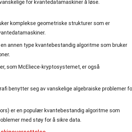
anskelige for kvantedatamaskiner å løse.
ruker komplekse geometriske strukturer som er
kvantedatamaskiner.
 en annen type kvantebestandig algoritme som bruker
oner.
r, som McEliece-kryptosystemet, er også
afi benytter seg av vanskelige algebraiske problemer fo
rors) er en populær kvantebestandig algoritme som
oblemer med støy for å sikre data.