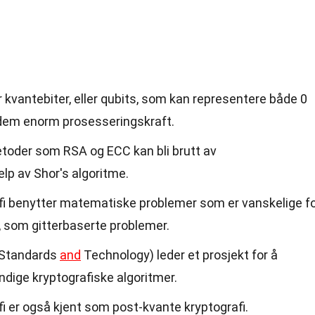
kvantebiter, eller qubits, som kan representere både 0
 dem enorm prosesseringskraft.
etoder som RSA og ECC kan bli brutt av
lp av Shor's algoritme.
i benytter matematiske problemer som er vanskelige f
 som gitterbaserte problemer.
f Standards
and
Technology) leder et prosjekt for å
dige kryptografiske algoritmer.
i er også kjent som post-kvante kryptografi.