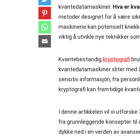
kvantedatamaskiner.
Hva er kv
metoder designet for å være sik
maskinene kan potensielt knekke
viktig å utvikle nye teknikker so
Kvantebestandig
kryptografi
bru
kvantedatamaskiner sliter med 
sensitiv informasjon, fra personl
kryptografi kan fremtidige kvant
I denne artikkelen vil vi utfors
fra grunnleggende konsepter til d
dykke ned i en verden av avanser