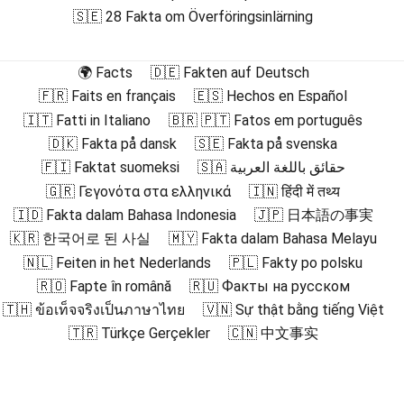
🇸🇪 28 Fakta om Överföringsinlärning
🌍 Facts
🇩🇪 Fakten auf Deutsch
🇫🇷 Faits en français
🇪🇸 Hechos en Español
🇮🇹 Fatti in Italiano
🇧🇷 🇵🇹 Fatos em português
🇩🇰 Fakta på dansk
🇸🇪 Fakta på svenska
🇫🇮 Faktat suomeksi
🇸🇦 حقائق باللغة العربية
🇬🇷 Γεγονότα στα ελληνικά
🇮🇳 हिंदी में तथ्य
🇮🇩 Fakta dalam Bahasa Indonesia
🇯🇵 日本語の事実
🇰🇷 한국어로 된 사실
🇲🇾 Fakta dalam Bahasa Melayu
🇳🇱 Feiten in het Nederlands
🇵🇱 Fakty po polsku
🇷🇴 Fapte în română
🇷🇺 Факты на русском
🇹🇭 ข้อเท็จจริงเป็นภาษาไทย
🇻🇳 Sự thật bằng tiếng Việt
🇹🇷 Türkçe Gerçekler
🇨🇳 中文事实