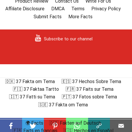
Product Review
Contact Us
Write For Us
Affiliate Disclosure
DMCA
Terms
Privacy Policy
Submit Facts
More Facts
Subscribe to our channel
🇩🇰 37 Fakta om Tema
🇪🇸 37 Hechos Sobre Tema
🇫🇮 37 Faktaa Tartto
🇫🇷 37 Faits sur Tema
🇮🇹 37 Fatti su Tema
🇵🇹 37 Fatos sobre Tema
🇸🇪 37 Fakta om Tema
🌍 Facts
🇩🇪 Fakten auf Deutsch
🇫🇷 Faits en français
🇪🇸 Hechos en Español