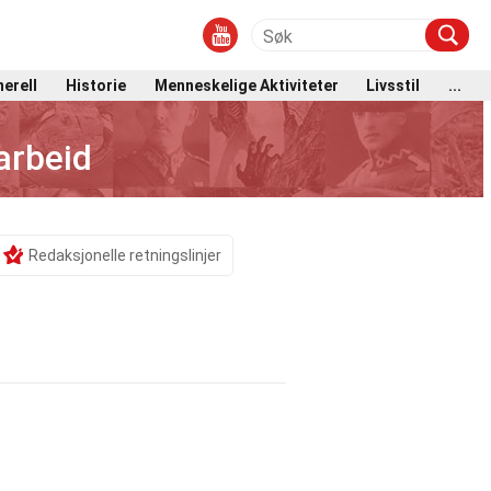
erell
Historie
Menneskelige Aktiviteter
Livsstil
...
arbeid
Redaksjonelle retningslinjer