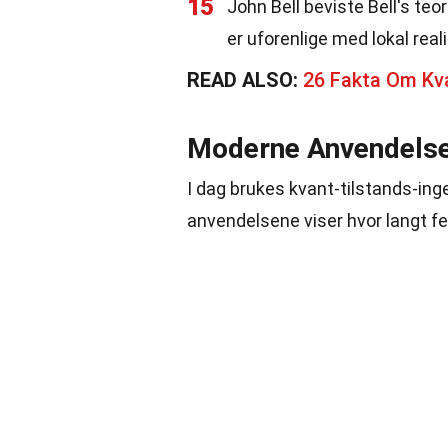
15
John Bell beviste Bell's te
er uforenlige med lokal real
READ ALSO:
26 Fakta Om Kv
Moderne Anvendels
I dag brukes kvant-tilstands-ing
anvendelsene viser hvor langt f