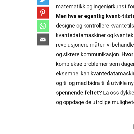
matematikk og ingeniørkunst fo
Men hva er egentlig kvant-tils
designe og kontrollere kvantetil
kvantedatamaskiner og kvantekom
revolusjonere måten vi behandle
og sikrere kommunikasjon.
Hvorf
komplekse problemer som dagens
eksempel kan kvantedatamaskiner
og til og med bidra til å utvikle n
spennende feltet?
La oss dykke 
og oppdage de utrolige mulighete