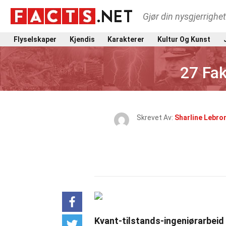
Gjør din nysgjerrighe
Flyselskaper
Kjendis
Karakterer
Kultur Og Kunst
27 Fak
Skrevet Av:
Sharline Lebro
Kvant-tilstands-ingeniørarbeid