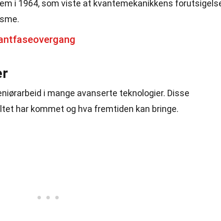
orem i 1964, som viste at kvantemekanikkens forutsigels
isme.
antfaseovergang
er
eniørarbeid i mange avanserte teknologier. Disse
eltet har kommet og hva fremtiden kan bringe.