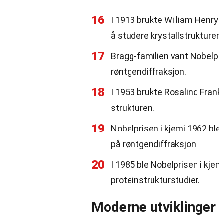
16
I 1913 brukte William Henry
å studere krystallstrukturer
17
Bragg-familien vant Nobelpri
røntgendiffraksjon.
18
I 1953 brukte Rosalind Fran
strukturen.
19
Nobelprisen i kjemi 1962 bl
på røntgendiffraksjon.
20
I 1985 ble Nobelprisen i kjem
proteinstrukturstudier.
Moderne utviklinger 