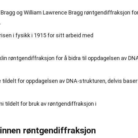
 Bragg og William Lawrence Bragg røntgendiffraksjon fo
.
sen i fysikk i 1915 for sitt arbeid med
klin røntgendiffraksjon for å bidra til oppdagelsen av DN
e tildelt for oppdagelsen av DNA-strukturen, delvis baser
i tildelt for bruk av røntgendiffraksjon i
innen røntgendiffraksjon