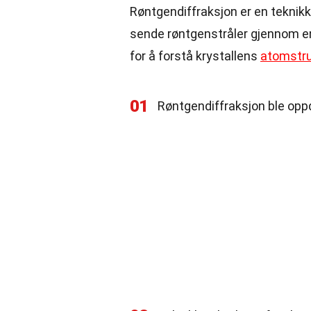
Røntgendiffraksjon er en teknikk 
sende røntgenstråler gjennom en
for å forstå krystallens
atomstru
01
Røntgendiffraksjon ble opp