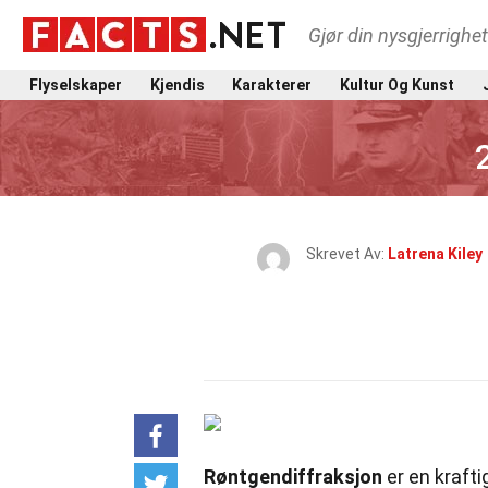
Gjør din nysgjerrighe
Flyselskaper
Kjendis
Karakterer
Kultur Og Kunst
Skrevet Av:
Latrena Kiley
Røntgendiffraksjon
er en krafti