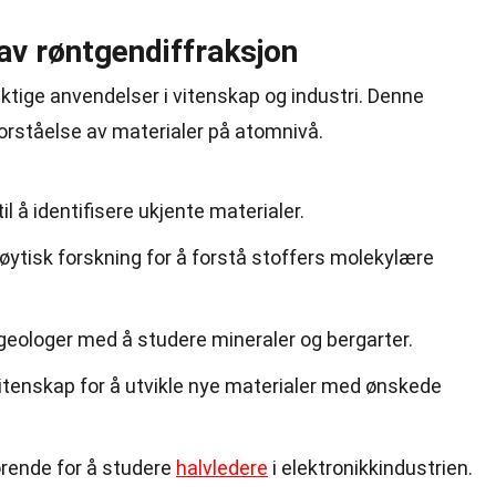
av røntgendiffraksjon
tige anvendelser i vitenskap og industri. Denne
forståelse av materialer på atomnivå.
l å identifisere ukjente materialer.
søytisk forskning for å forstå stoffers molekylære
geologer med å studere mineraler og bergarter.
itenskap for å utvikle nye materialer med ønskede
ørende for å studere
halvledere
i elektronikkindustrien.