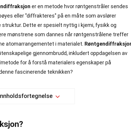
ndiffraksjon
er en metode hvor røntgenstråler sendes
 bøyes eller "diffrakteres" på en måte som avslører
truktur. Dette er spesielt nyttig i kjemi, fysikk og
sere mønstrene som dannes når røntgenstrålene treffer
mme atomarrangementet i materialet.
Røntgendiffraksjo
itenskapelige gjennombrudd, inkludert oppdagelsen av
lmetode for å forstå materialers egenskaper på
m denne fascinerende teknikken?
Innholdsfortegnelse
aksjon?