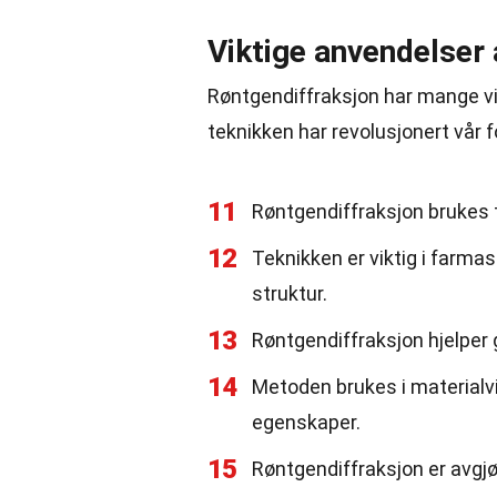
Viktige anvendelser 
Røntgendiffraksjon har mange vik
teknikken har revolusjonert vår 
11
Røntgendiffraksjon brukes ti
12
Teknikken er viktig i farma
struktur.
13
Røntgendiffraksjon hjelper 
14
Metoden brukes i materialv
egenskaper.
15
Røntgendiffraksjon er avgj