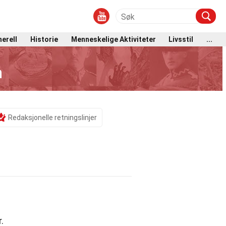
erell
Historie
Menneskelige Aktiviteter
Livsstil
...
n
Redaksjonelle retningslinjer
.