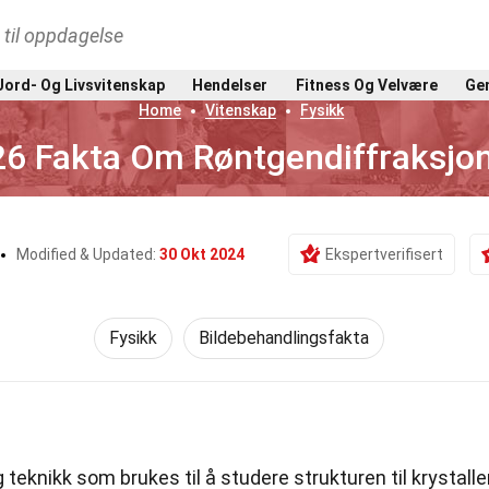
t til oppdagelse
Jord- Og Livsvitenskap
Hendelser
Fitness Og Velvære
Gen
Home
Vitenskap
Fysikk
26 Fakta Om Røntgendiffraksjo
Modified & Updated:
30 Okt 2024
Ekspertverifisert
Fysikk
Bildebehandlingsfakta
g teknikk som brukes til å studere strukturen til krystaller