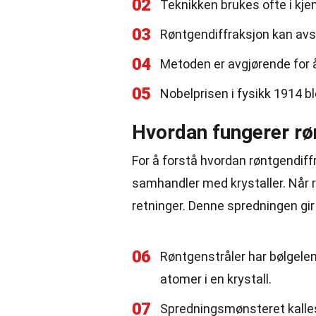
02
Teknikken brukes ofte i kjemi
03
Røntgendiffraksjon kan avsl
04
Metoden er avgjørende for å
05
Nobelprisen i fysikk 1914 bl
Hvordan fungerer rø
For å forstå hvordan røntgendiff
samhandler med krystaller. Når rø
retninger. Denne spredningen gi
06
Røntgenstråler har bølgel
atomer i en krystall.
07
Spredningsmønsteret kalles