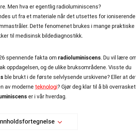
e. Men hva er egentlig radioluminiscens?
des ut fra et materiale når det utsettes for ioniserende
 gammastråler. Dette fenomenet brukes i mange praktiske
ker til medisinsk bildediagnostikk.
ke 26 spennende fakta om
radioluminiscens
. Du vil lære o
 bak oppdagelsen, og de ulike bruksområdene. Visste du
ns
ble brukt i de første selvlysende urskivene? Eller at de
ingen av moderne
teknologi
? Gjør deg klar til å bli overrasket
luminiscens
er i vår hverdag.
Innholdsfortegnelse