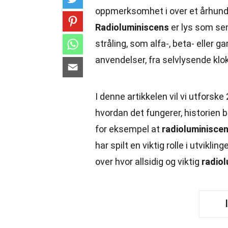
oppmerksomhet i over et århundr
Radioluminiscens
er lys som sen
stråling, som alfa-, beta- eller
anvendelser, fra selvlysende klok
I denne artikkelen vil vi utfors
hvordan det fungerer, historien
for eksempel at
radioluminisce
har spilt en viktig rolle i utvikl
over hvor allsidig og viktig
radio