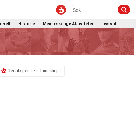
erell
Historie
Menneskelige Aktiviteter
Livsstil
...
Redaksjonelle retningslinjer