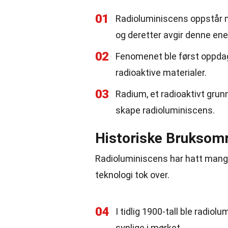
01
Radioluminiscens oppstår nå
og deretter avgir denne ene
02
Fenomenet ble først oppdag
radioaktive materialer.
03
Radium, et radioaktivt grunn
skape radioluminiscens.
Historiske Bruksom
Radioluminiscens har hatt mang
teknologi tok over.
04
I tidlig 1900-tall ble radio
synlige i mørket.