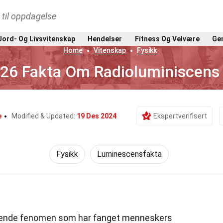
t til oppdagelse
Jord- Og Livsvitenskap
Hendelser
Fitness Og Velvære
Gen
Home
Vitenskap
Fysikk
26 Fakta Om Radioluminiscens
e
Modified & Updated:
19 Des 2024
Ekspertverifisert
Fysikk
Luminescensfakta
rende fenomen som har fanget menneskers