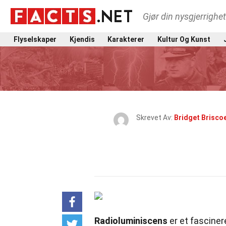
Gjør din nysgjerrighe
Flyselskaper
Kjendis
Karakterer
Kultur Og Kunst
Skrevet Av:
Bridget Brisco
Radioluminiscens
er et fascine