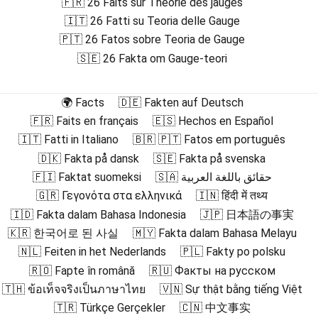
🇫🇷 26 Faits sur Théorie des jauges
🇮🇹 26 Fatti su Teoria delle Gauge
🇵🇹 26 Fatos sobre Teoria de Gauge
🇸🇪 26 Fakta om Gauge-teori
🌍 Facts
🇩🇪 Fakten auf Deutsch
🇫🇷 Faits en français
🇪🇸 Hechos en Español
🇮🇹 Fatti in Italiano
🇧🇷 🇵🇹 Fatos em português
🇩🇰 Fakta på dansk
🇸🇪 Fakta på svenska
🇫🇮 Faktat suomeksi
🇸🇦 حقائق باللغة العربية
🇬🇷 Γεγονότα στα ελληνικά
🇮🇳 हिंदी में तथ्य
🇮🇩 Fakta dalam Bahasa Indonesia
🇯🇵 日本語の事実
🇰🇷 한국어로 된 사실
🇲🇾 Fakta dalam Bahasa Melayu
🇳🇱 Feiten in het Nederlands
🇵🇱 Fakty po polsku
🇷🇴 Fapte în română
🇷🇺 Факты на русском
🇹🇭 ข้อเท็จจริงเป็นภาษาไทย
🇻🇳 Sự thật bằng tiếng Việt
🇹🇷 Türkçe Gerçekler
🇨🇳 中文事实