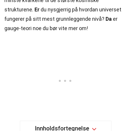
minste kvarkene til de største kosmiske
strukturene.
Er
du nysgjerrig på hvordan universet
fungerer på sitt mest grunnleggende nivå?
Da
er
gauge-teori noe du bør vite mer om!
Innholdsfortegnelse