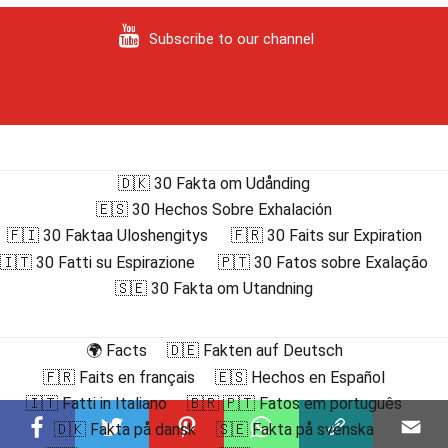
Subscribe to our channel
🇩🇰 30 Fakta om Udånding
🇪🇸 30 Hechos Sobre Exhalación
🇫🇮 30 Faktaa Uloshengitys
🇫🇷 30 Faits sur Expiration
🇮🇹 30 Fatti su Espirazione
🇵🇹 30 Fatos sobre Exalação
🇸🇪 30 Fakta om Utandning
🌍 Facts
🇩🇪 Fakten auf Deutsch
🇫🇷 Faits en français
🇪🇸 Hechos en Español
🇮🇹 Fatti in Italiano
🇧🇷 🇵🇹 Fatos em português
🇩🇰 Fakta på dansk
🇸🇪 Fakta på svenska