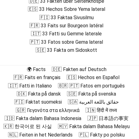
🇩🇪 33 Fakten über Seitenknospe
🇪🇸 33 Hechos Sobre Yema lateral
🇫🇮 33 Faktaa Sivusilmu
🇫🇷 33 Faits sur Bourgeon latéral
🇮🇹 33 Fatti su Gemme laterale
🇵🇹 33 Fatos sobre Gema lateral
🇸🇪 33 Fakta om Sidoskott
🌍 Facts
🇩🇪 Fakten auf Deutsch
🇫🇷 Faits en français
🇪🇸 Hechos en Español
🇮🇹 Fatti in Italiano
🇧🇷 🇵🇹 Fatos em português
🇩🇰 Fakta på dansk
🇸🇪 Fakta på svenska
🇫🇮 Faktat suomeksi
🇸🇦 حقائق باللغة العربية
🇬🇷 Γεγονότα στα ελληνικά
🇮🇳 हिंदी में तथ्य
🇮🇩 Fakta dalam Bahasa Indonesia
🇯🇵 日本語の事実
🇰🇷 한국어로 된 사실
🇲🇾 Fakta dalam Bahasa Melayu
🇳🇱 Feiten in het Nederlands
🇵🇱 Fakty po polsku