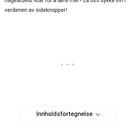
hagearbeid. Klar for å lære mer? La oss dykke inn i
verdenen av sideknopper!
Innholdsfortegnelse