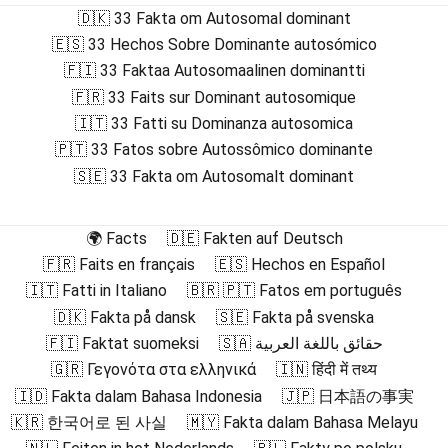
🇩🇰 33 Fakta om Autosomal dominant
🇪🇸 33 Hechos Sobre Dominante autosómico
🇫🇮 33 Faktaa Autosomaalinen dominantti
🇫🇷 33 Faits sur Dominant autosomique
🇮🇹 33 Fatti su Dominanza autosomica
🇵🇹 33 Fatos sobre Autossômico dominante
🇸🇪 33 Fakta om Autosomalt dominant
🌍 Facts
🇩🇪 Fakten auf Deutsch
🇫🇷 Faits en français
🇪🇸 Hechos en Español
🇮🇹 Fatti in Italiano
🇧🇷 🇵🇹 Fatos em português
🇩🇰 Fakta på dansk
🇸🇪 Fakta på svenska
🇫🇮 Faktat suomeksi
🇸🇦 حقائق باللغة العربية
🇬🇷 Γεγονότα στα ελληνικά
🇮🇳 हिंदी में तथ्य
🇮🇩 Fakta dalam Bahasa Indonesia
🇯🇵 日本語の事実
🇰🇷 한국어로 된 사실
🇲🇾 Fakta dalam Bahasa Melayu