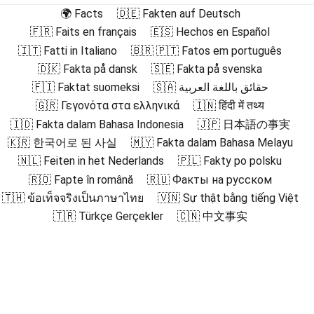
🌍 Facts
🇩🇪 Fakten auf Deutsch
🇫🇷 Faits en français
🇪🇸 Hechos en Español
🇮🇹 Fatti in Italiano
🇧🇷 🇵🇹 Fatos em português
🇩🇰 Fakta på dansk
🇸🇪 Fakta på svenska
🇫🇮 Faktat suomeksi
🇸🇦 حقائق باللغة العربية
🇬🇷 Γεγονότα στα ελληνικά
🇮🇳 हिंदी में तथ्य
🇮🇩 Fakta dalam Bahasa Indonesia
🇯🇵 日本語の事実
🇰🇷 한국어로 된 사실
🇲🇾 Fakta dalam Bahasa Melayu
🇳🇱 Feiten in het Nederlands
🇵🇱 Fakty po polsku
🇷🇴 Fapte în română
🇷🇺 Факты на русском
🇹🇭 ข้อเท็จจริงเป็นภาษาไทย
🇻🇳 Sự thật bằng tiếng Việt
🇹🇷 Türkçe Gerçekler
🇨🇳 中文事实