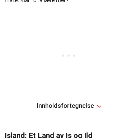
måte. Klar for å lære mer?
Innholdsfortegnelse
Island: Et Land av Is og Ild