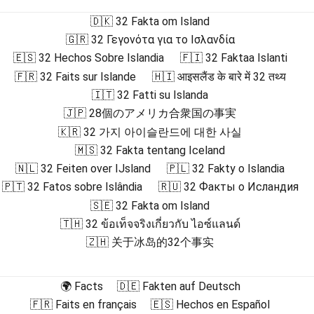
🇩🇰 32 Fakta om Island
🇬🇷 32 Γεγονότα για το Ισλανδία
🇪🇸 32 Hechos Sobre Islandia
🇫🇮 32 Faktaa Islanti
🇫🇷 32 Faits sur Islande
🇭🇮 आइसलैंड के बारे में 32 तथ्य
🇮🇹 32 Fatti su Islanda
🇯🇵 28個のアメリカ合衆国の事実
🇰🇷 32 가지 아이슬란드에 대한 사실
🇲🇸 32 Fakta tentang Iceland
🇳🇱 32 Feiten over IJsland
🇵🇱 32 Fakty o Islandia
🇵🇹 32 Fatos sobre Islândia
🇷🇺 32 Факты о Исландия
🇸🇪 32 Fakta om Island
🇹🇭 32 ข้อเท็จจริงเกี่ยวกับ ไอซ์แลนด์
🇿🇭 关于冰岛的32个事实
🌍 Facts
🇩🇪 Fakten auf Deutsch
🇫🇷 Faits en français
🇪🇸 Hechos en Español