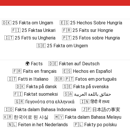
🇩🇰 25 Fakta om Ungarn
🇪🇸 25 Hechos Sobre Hungría
🇫🇮 25 Faktaa Unkari
🇫🇷 25 Faits sur Hongrie
🇮🇹 25 Fatti su Ungheria
🇵🇹 25 Fatos sobre Hungria
🇸🇪 25 Fakta om Ungern
🌍 Facts
🇩🇪 Fakten auf Deutsch
🇫🇷 Faits en français
🇪🇸 Hechos en Español
🇮🇹 Fatti in Italiano
🇧🇷 🇵🇹 Fatos em português
🇩🇰 Fakta på dansk
🇸🇪 Fakta på svenska
🇫🇮 Faktat suomeksi
🇸🇦 حقائق باللغة العربية
🇬🇷 Γεγονότα στα ελληνικά
🇮🇳 हिंदी में तथ्य
🇮🇩 Fakta dalam Bahasa Indonesia
🇯🇵 日本語の事実
🇰🇷 한국어로 된 사실
🇲🇾 Fakta dalam Bahasa Melayu
🇳🇱 Feiten in het Nederlands
🇵🇱 Fakty po polsku