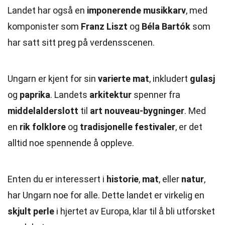
Landet har også en
imponerende musikkarv
, med
komponister som
Franz Liszt
og
Béla Bartók
som
har satt sitt preg på verdensscenen.
Ungarn er kjent for sin
varierte mat
, inkludert
gulasj
og
paprika
. Landets
arkitektur
spenner fra
middelalderslott
til
art nouveau-bygninger
. Med
en
rik folklore
og
tradisjonelle festivaler
, er det
alltid noe spennende å oppleve.
Enten du er interessert i
historie
,
mat
, eller
natur
,
har Ungarn noe for alle. Dette landet er virkelig en
skjult perle
i hjertet av Europa, klar til å bli utforsket