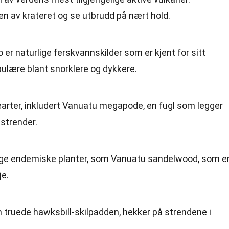
n av krateret og se utbrudd på nært hold.
 er naturlige ferskvannskilder som er kjent for sitt
pulære blant snorklere og dykkere.
earter, inkludert Vanuatu megapode, en fugl som legger
strender.
nge endemiske planter, som Vanuatu sandelwood, som e
je.
n truede hawksbill-skilpadden, hekker på strendene i