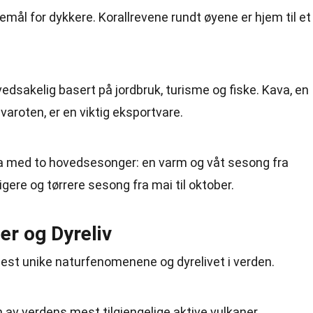
emål for dykkere. Korallrevene rundt øyene er hjem til et
dsakelig basert på jordbruk, turisme og fiske. Kava, en
avaroten, er en viktig eksportvare.
ma med to hovedsesonger: en varm og våt sesong fra
ligere og tørrere sesong fra mai til oktober.
r og Dyreliv
mest unike naturfenomenene og dyrelivet i verden.
av verdens mest tilgjengelige aktive vulkaner.