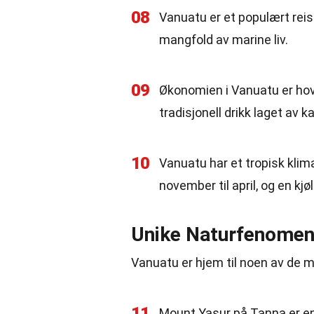
08
Vanuatu er et populært reis
mangfold av marine liv.
09
Økonomien i Vanuatu er hove
tradisjonell drikk laget av k
10
Vanuatu har et tropisk kli
november til april, og en kjø
Unike Naturfenomene
Vanuatu er hjem til noen av de 
11
Mount Yasur på Tanna er en 