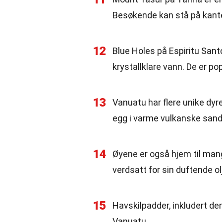
Besøkende kan stå på kante
12
Blue Holes på Espiritu Santo
krystallklare vann. De er po
13
Vanuatu har flere unike dyr
egg i varme vulkanske sand
14
Øyene er også hjem til ma
verdsatt for sin duftende ol
15
Havskilpadder, inkludert de
Vanuatu.