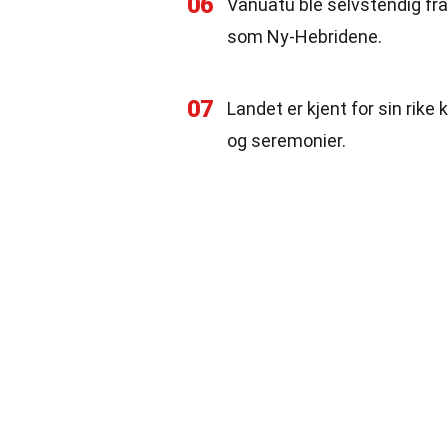
06
Vanuatu ble selvstendig fra 
som Ny-Hebridene.
07
Landet er kjent for sin rike 
og seremonier.