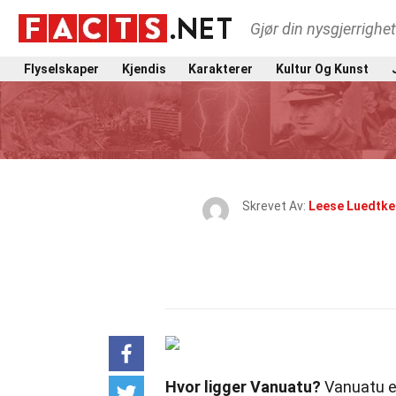
Gjør din nysgjerrighe
Flyselskaper
Kjendis
Karakterer
Kultur Og Kunst
Skrevet Av:
Leese Luedtke
Hvor ligger Vanuatu?
Vanuatu er