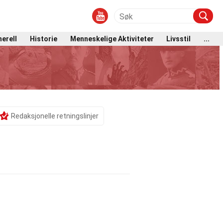
erell
Historie
Menneskelige Aktiviteter
Livsstil
...
Redaksjonelle retningslinjer