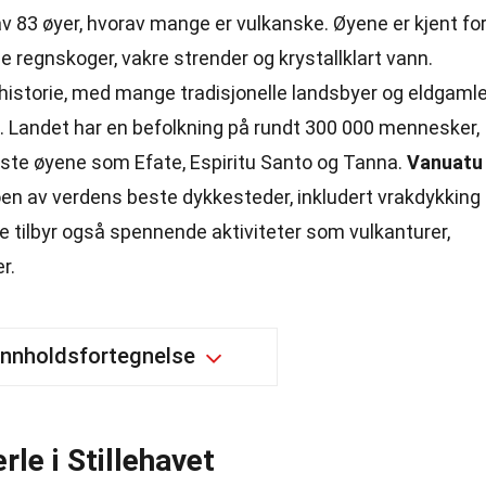
 av 83 øyer, hvorav mange er vulkanske. Øyene er kjent fo
e regnskoger, vakre strender og krystallklart vann.
g historie, med mange tradisjonelle landsbyer og eldgaml
s. Landet har en befolkning på rundt 300 000 mennesker,
ste øyene som Efate, Espiritu Santo og Tanna.
Vanuatu
oen av verdens beste dykkesteder, inkludert vrakdykking
 tilbyr også spennende aktiviteter som vulkanturer,
r.
Innholdsfortegnelse
rle i Stillehavet