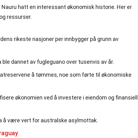
 har Nauru hatt en interessant økonomisk historie. Her er
og ressurser.
rdens rikeste nasjoner per innbygger på grunn av
ble dannet av fugleguano over tusenvis av år.
fatreservene å tømmes, noe som førte til økonomiske
ifisere økonomien ved å investere i eiendom og finansiel
a å være vert for australske asylmottak.
raguay