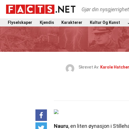
Gjør din nysgjerrighe
Flyselskaper
Kjendis
Karakterer
Kultur Og Kunst
Skrevet Av:
Karole Hatche
Nauru
, en liten øynasjon i Still