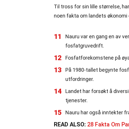
Til tross for sin lille størrelse,
noen fakta om landets økonomi 
11
Nauru var en gang en av ve
fosfatgruvedrift.
12
Fosfatforekomstene på øya 
13
På 1980-tallet begynte fos
utfordringer.
14
Landet har forsøkt å divers
tjenester.
15
Nauru har også inntekter fr
READ ALSO:
28 Fakta Om Pa