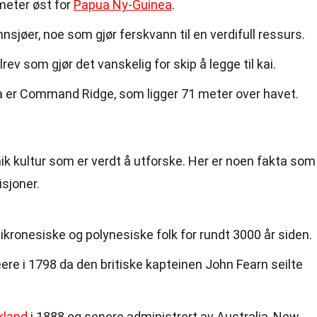
meter øst for
Papua Ny-Guinea
.
nnsjøer, noe som gjør ferskvann til en verdifull ressurs.
rev som gjør det vanskelig for skip å legge til kai.
 er Command Ridge, som ligger 71 meter over havet.
nik kultur som er verdt å utforske. Her er noen fakta som
isjoner.
ikronesiske og polynesiske folk for rundt 3000 år siden.
re i 1798 da den britiske kapteinen John Fearn seilte
kland
i 1888 og senere administrert av Australia, New