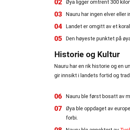
02
Øya ligger omtrent 300 kilo
03
Nauru har ingen elver eller i
04
Landet er omgitt av et korall
05
Den høyeste punktet på øya
Historie og Kultur
Nauru har en rik historie og en u
gir innsikt i landets fortid og trad
06
Nauru ble først bosatt av m
07
Øya ble oppdaget av europee
forbi.
Nauru ble annektert av
Tys