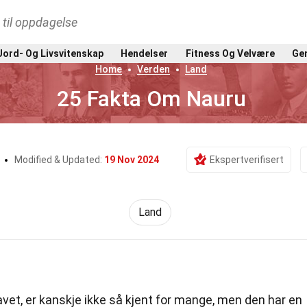
t til oppdagelse
Jord- Og Livsvitenskap
Hendelser
Fitness Og Velvære
Gen
Home
Verden
Land
25 Fakta Om Nauru
r
Modified & Updated:
19 Nov 2024
Ekspertverifisert
Land
ehavet, er kanskje ikke så kjent for mange, men den har en