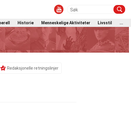
erell
Historie
Menneskelige Aktiviteter
Livsstil
...
Redaksjonelle retningslinjer