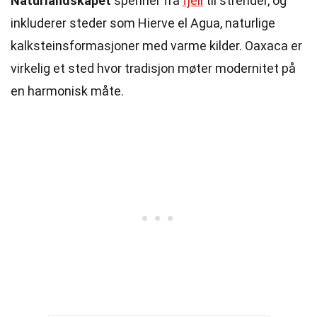
Naturlandskapet
spenner fra
fjell
til strender, og
inkluderer steder som Hierve el Agua, naturlige
kalksteinsformasjoner med varme kilder. Oaxaca er
virkelig et sted hvor tradisjon møter modernitet på
en harmonisk måte.