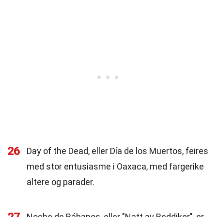
26
Day of the Dead, eller Día de los Muertos, feires
med stor entusiasme i Oaxaca, med fargerike
altere og parader.
Noche de Rábanos, eller "Natt av Reddiker", er