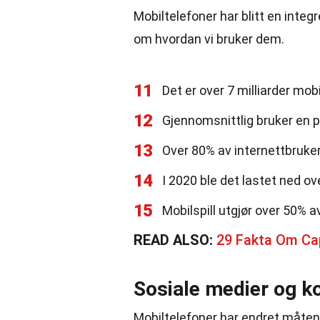
Mobiltelefoner har blitt en integ
om hvordan vi bruker dem.
11
Det er over 7 milliarder mo
12
Gjennomsnittlig bruker en p
13
Over 80% av internettbruker
14
I 2020 ble det lastet ned ov
15
Mobilspill utgjør over 50% a
READ ALSO:
29 Fakta Om Ca
Sosiale medier og 
Mobiltelefoner har endret måten v