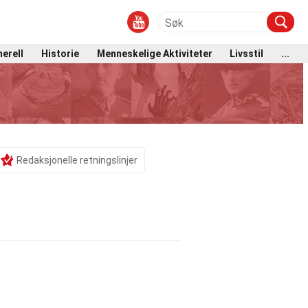
erell
Historie
Menneskelige Aktiviteter
Livsstil
...
Redaksjonelle retningslinjer