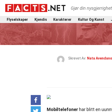
Gjør din nysgjerrighe
Flyselskaper
Kjendis
Karakterer
Kultur Og Kunst
Skrevet Av:
Nata Avendan
Mobiltelefoner
har blitt en uun