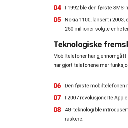
04
I 1992 ble den første SMS-
05
Nokia 1100, lansert i 2003
250 millioner solgte enheter
Teknologiske fremsk
Mobiltelefoner har gjennomgått 
har gjort telefonene mer funksjo
06
Den første mobiltelefonen 
07
I 2007 revolusjonerte Appl
08
4G-teknologi ble introduser
raskere.