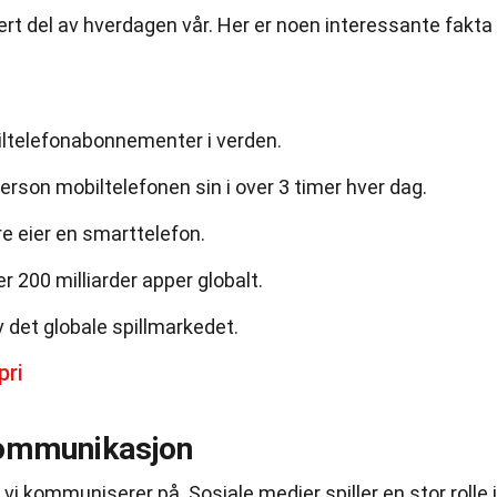
rert del av hverdagen vår. Her er noen interessante fakta
biltelefonabonnementer i verden.
erson mobiltelefonen sin i over 3 timer hver dag.
e eier en smarttelefon.
er 200 milliarder apper globalt.
v det globale spillmarkedet.
pri
kommunikasjon
i kommuniserer på. Sosiale medier spiller en stor rolle i