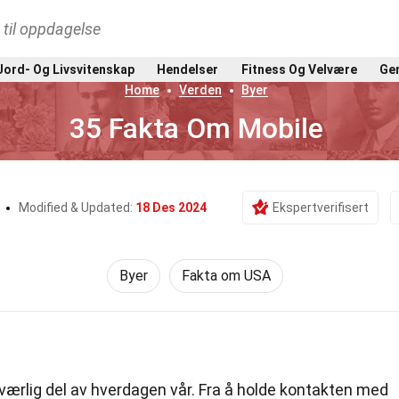
t til oppdagelse
Jord- Og Livsvitenskap
Hendelser
Fitness Og Velvære
Gen
Home
Verden
Byer
35 Fakta Om Mobile
o
Modified & Updated:
18 Des 2024
Ekspertverifisert
Byer
Fakta om USA
nværlig del av hverdagen vår. Fra å holde kontakten med