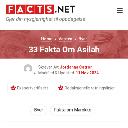
Gjør din nysgjerrighet til oppdagelse
Home
Verden
Byer
33 Fakta Om Asilah
Skrevet Av:
Jordanna Catron
Modified & Updated:
11 Nov 2024
Ekspertverifisert
Redaksjonelle retningslinjer
Byer
Fakta om Marokko