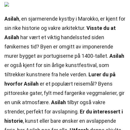
Asilah
, en sjarmerende kystby i Marokko, er kjent for
sin rike historie og vakre arkitektur.
Visste du at
Asilah
har vært et viktig handelssted siden
fønikernes tid? Byen er omgitt av imponerende
murer bygget av portugiserne på 1400-tallet.
Asilah
er også kjent for sin årlige kunstfestival, som
tiltrekker kunstnere fra hele verden.
Lurer du på
hvorfor Asilah
er et populært reisemål? Byens
pittoreske gater, fylt med fargerike veggmalerier, gir
en unik atmosfære.
Asilah
tilbyr også vakre
strender, perfekt for avslapning.
Er du interessert i
historie
, kunst eller bare ønsker en avslappende