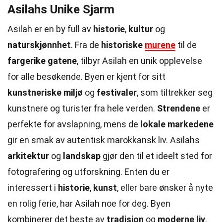
Asilahs Unike Sjarm
Asilah er en by full av
historie
,
kultur
og
naturskjønnhet
. Fra de
historiske
murene
til de
fargerike gatene
, tilbyr Asilah en unik opplevelse
for alle besøkende. Byen er kjent for sitt
kunstneriske miljø
og
festivaler
, som tiltrekker seg
kunstnere og turister fra hele verden.
Strendene
er
perfekte for avslapning, mens de
lokale markedene
gir en smak av autentisk marokkansk liv. Asilahs
arkitektur
og
landskap
gjør den til et ideelt sted for
fotografering og utforskning. Enten du er
interessert i
historie
,
kunst
, eller bare ønsker å nyte
en rolig ferie, har Asilah noe for deg. Byen
kombinerer det beste av
tradisjon
og
moderne liv
,