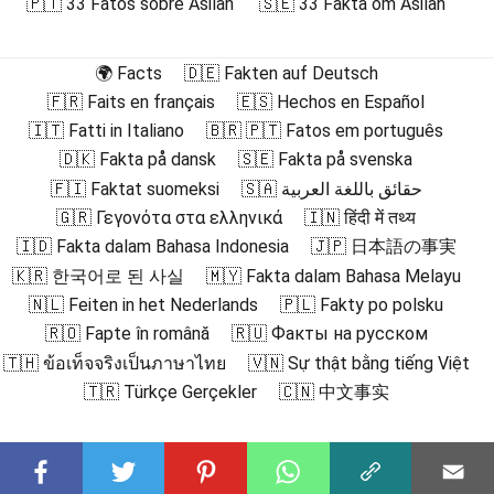
🇵🇹 33 Fatos sobre Asilah
🇸🇪 33 Fakta om Asilah
🌍 Facts
🇩🇪 Fakten auf Deutsch
🇫🇷 Faits en français
🇪🇸 Hechos en Español
🇮🇹 Fatti in Italiano
🇧🇷 🇵🇹 Fatos em português
🇩🇰 Fakta på dansk
🇸🇪 Fakta på svenska
🇫🇮 Faktat suomeksi
🇸🇦 حقائق باللغة العربية
🇬🇷 Γεγονότα στα ελληνικά
🇮🇳 हिंदी में तथ्य
🇮🇩 Fakta dalam Bahasa Indonesia
🇯🇵 日本語の事実
🇰🇷 한국어로 된 사실
🇲🇾 Fakta dalam Bahasa Melayu
🇳🇱 Feiten in het Nederlands
🇵🇱 Fakty po polsku
🇷🇴 Fapte în română
🇷🇺 Факты на русском
🇹🇭 ข้อเท็จจริงเป็นภาษาไทย
🇻🇳 Sự thật bằng tiếng Việt
🇹🇷 Türkçe Gerçekler
🇨🇳 中文事实