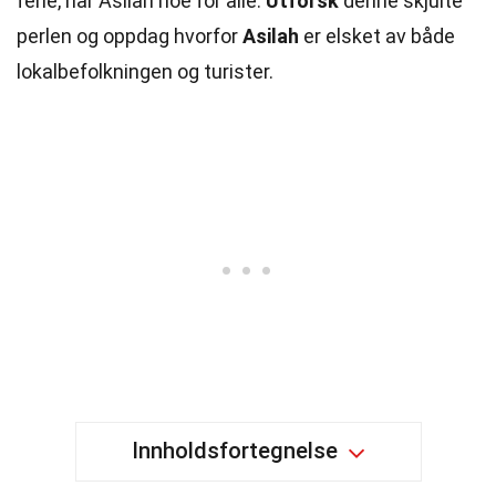
ferie, har Asilah noe for alle.
Utforsk
denne skjulte
perlen og oppdag hvorfor
Asilah
er elsket av både
lokalbefolkningen og turister.
Innholdsfortegnelse