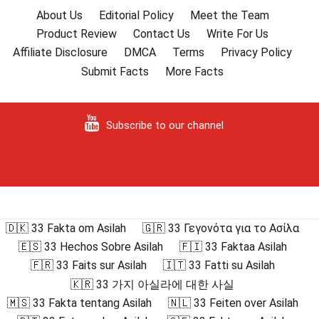
About Us
Editorial Policy
Meet the Team
Product Review
Contact Us
Write For Us
Affiliate Disclosure
DMCA
Terms
Privacy Policy
Submit Facts
More Facts
Subscribe to our channel
🇩🇰 33 Fakta om Asilah
🇬🇷 33 Γεγονότα για το Ασίλα
🇪🇸 33 Hechos Sobre Asilah
🇫🇮 33 Faktaa Asilah
🇫🇷 33 Faits sur Asilah
🇮🇹 33 Fatti su Asilah
🇰🇷 33 가지 아실라에 대한 사실
🇲🇸 33 Fakta tentang Asilah
🇳🇱 33 Feiten over Asilah