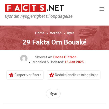
Gjør din nysgjerrighet til oppdagelse
Home
Verden
Byer
29 Fakta Om Bouaké
Skrevet Av:
Drona Cintron
Modified & Updated:
16 Jan 2025
Ekspertverifisert
Redaksjonelle retningslinjer
Byer