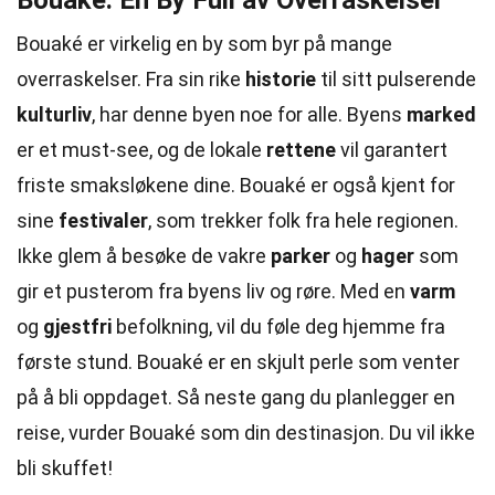
Bouaké: En By Full av Overraskelser
Bouaké er virkelig en by som byr på mange
overraskelser. Fra sin rike
historie
til sitt pulserende
kulturliv
, har denne byen noe for alle. Byens
marked
er et must-see, og de lokale
rettene
vil garantert
friste smaksløkene dine. Bouaké er også kjent for
sine
festivaler
, som trekker folk fra hele regionen.
Ikke glem å besøke de vakre
parker
og
hager
som
gir et pusterom fra byens liv og røre. Med en
varm
og
gjestfri
befolkning, vil du føle deg hjemme fra
første stund. Bouaké er en skjult perle som venter
på å bli oppdaget. Så neste gang du planlegger en
reise, vurder Bouaké som din destinasjon. Du vil ikke
bli skuffet!