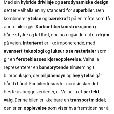
Med sin
hybride drivlinje
og
aerodynamiske design
setter Valhalla en ny standard for
superbiler
. Den
kombinerer
ytelse
og
bærekraft
på en måte som få
andre biler gjør.
Karbonfiberkonstruksjonen
gir
både styrke og letthet, noe som gjør den til en
drøm
på veien.
Interiøret
er like imponerende, med
avansert teknologi
og
luksuriøse materialer
som
gir en
førsteklasses kjøreopplevelse
. Valhalla
representerer en
banebrytende
tilnærming til
bilproduksjon, der
miljøhensyn
og
høy ytelse
går
hånd i hånd. For bilentusiaster som ønsker det
beste av begge verdener, er Valhalla et
perfekt
valg
. Denne bilen er ikke bare en
transportmiddel
;
den er en
opplevelse
som viser hva fremtiden har å