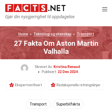
Gjør din nysgjerrighet til oppdagelse
Home
Teknologi og vitenskap
Transport
27 Fakta Om Aston Martin
Valhalla
Skrevet Av:
Kristina Renaud
Publisert:
22 Des 2024
Ekspertverifisert
Redaksjonelle retningslinjer
Transport
Superbilfakta