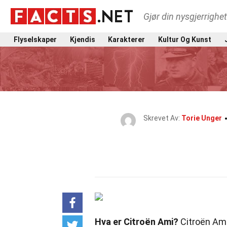
Gjør din nysgjerrighe
Flyselskaper
Kjendis
Karakterer
Kultur Og Kunst
Skrevet Av:
Torie Unger
Hva er Citroën Ami?
Citroën Ami