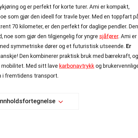
bykjøring og er perfekt for korte turer. Ami er kompakt,
noe som gjør den ideell for travle byer. Med en toppfart p
ent 70 kilometer, er den perfekt for daglige pendler. De
d, noe som gjør den tilgjengelig for yngre
sjåfører
. Ami er
, med symmetriske dører og et futuristisk utseende.
Er
anskje! Den kombinerer praktisk bruk med bærekraft, o
n mobilitet. Med sitt lave
karbonavtrykk
og brukervennlig
n i fremtidens transport.
Innholdsfortegnelse