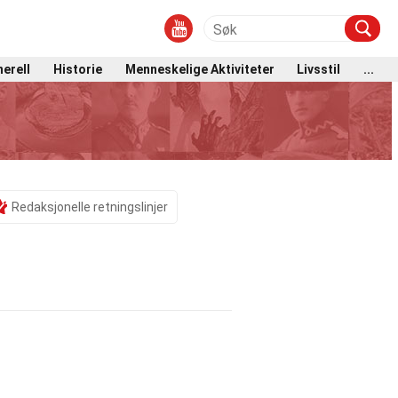
erell
Historie
Menneskelige Aktiviteter
Livsstil
...
Redaksjonelle retningslinjer
.