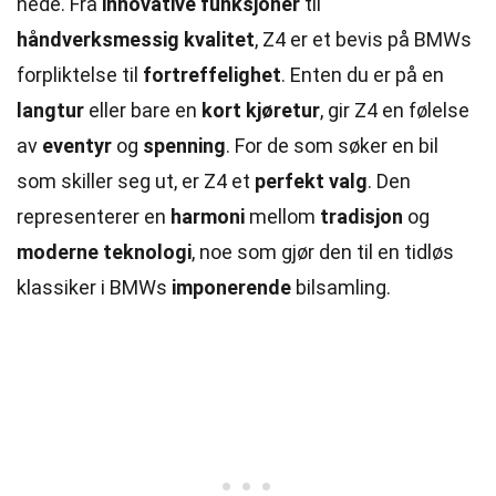
nede. Fra
innovative funksjoner
til
håndverksmessig kvalitet
, Z4 er et bevis på BMWs
forpliktelse til
fortreffelighet
. Enten du er på en
langtur
eller bare en
kort kjøretur
, gir Z4 en følelse
av
eventyr
og
spenning
. For de som søker en bil
som skiller seg ut, er Z4 et
perfekt valg
. Den
representerer en
harmoni
mellom
tradisjon
og
moderne teknologi
, noe som gjør den til en tidløs
klassiker i BMWs
imponerende
bilsamling.