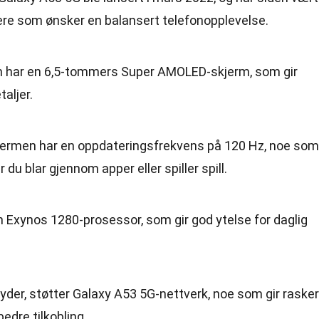
kere som ønsker en balansert telefonopplevelse.
n har en 6,5-tommers Super AMOLED-skjerm, som gir
aljer.
kjermen har en oppdateringsfrekvens på 120 Hz, noe som
 du blar gjennom apper eller spiller spill.
en Exynos 1280-prosessor, som gir god ytelse for daglig
yder, støtter Galaxy A53 5G-nettverk, noe som gir raske
edre tilkobling.