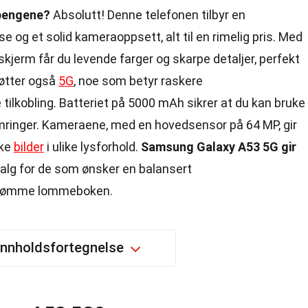
pengene?
Absolutt! Denne telefonen tilbyr en
e og et solid kameraoppsett, alt til en rimelig pris. Med
erm får du levende farger og skarpe detaljer, perfekt
tøtter også
5G
, noe som betyr raskere
tilkobling. Batteriet på 5000 mAh sikrer at du kan bruke
mringer. Kameraene, med en hovedsensor på 64 MP, gir
ske
bilder
i ulike lysforhold.
Samsung Galaxy A53 5G gir
 valg for de som ønsker en balansert
å tømme lommeboken.
Innholdsfortegnelse