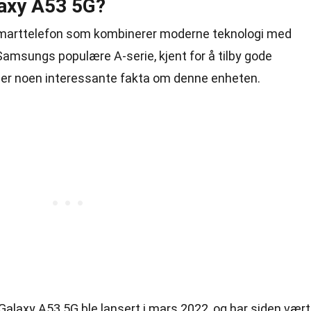
axy A53 5G?
marttelefon som kombinerer moderne teknologi med
 Samsungs populære A-serie, kjent for å tilby gode
Her er noen interessante fakta om denne enheten.
alaxy A53 5G ble lansert i mars 2022, og har siden vært