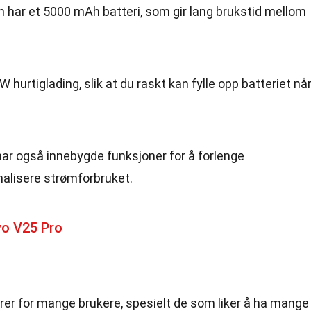
n har et 5000 mAh batteri, som gir lang brukstid mellom
W hurtiglading, slik at du raskt kan fylle opp batteriet nå
har også innebygde funksjoner for å forlenge
malisere strømforbruket.
vo V25 Pro
orer for mange brukere, spesielt de som liker å ha mange