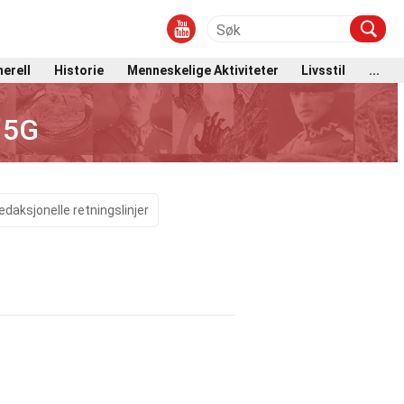
erell
Historie
Menneskelige Aktiviteter
Livsstil
...
 5G
edaksjonelle retningslinjer