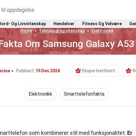
t til oppdagelse
Jord- Og Livsvitenskap
Hendelser
Fitness Og Velvære
Gen
Home
Teknologi og vitenskap
Elektronikk
Fakta Om Samsung Galaxy A53
acine
Publisert:
19 Des 2024
Ekspertverifisert
R
Elektronikk
Smarttelefonfakta
arttelefon som kombinerer stil med funksjonalitet.
Er