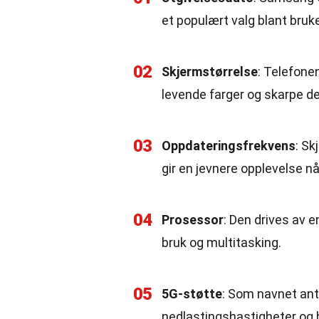
et populært valg blant bru
02
Skjermstørrelse
: Telefone
levende farger og skarpe det
03
Oppdateringsfrekvens
: S
gir en jevnere opplevelse når
04
Prosessor
: Den drives av 
bruk og multitasking.
05
5G-støtte
: Som navnet ant
nedlastingshastigheter og b