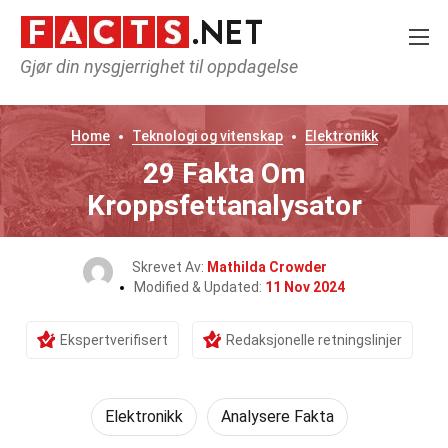
Gjør din nysgjerrighet til oppdagelse
Home
Teknologi og vitenskap
Elektronikk
29 Fakta Om
Kroppsfettanalysator
Skrevet Av:
Mathilda Crowder
Modified & Updated:
11 Nov 2024
Ekspertverifisert
Redaksjonelle retningslinjer
Elektronikk
Analysere Fakta