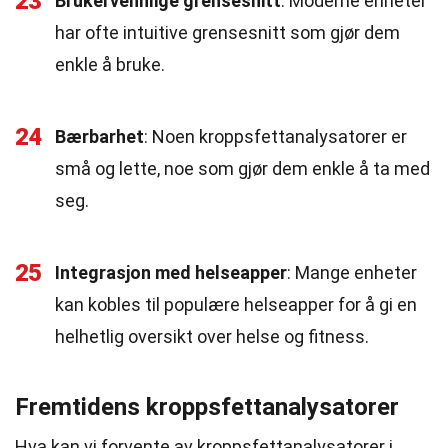
23
Brukervennlige grensesnitt
: Moderne enheter
har ofte intuitive grensesnitt som gjør dem
enkle å bruke.
24
Bærbarhet
: Noen kroppsfettanalysatorer er
små og lette, noe som gjør dem enkle å ta med
seg.
25
Integrasjon med helseapper
: Mange enheter
kan kobles til populære helseapper for å gi en
helhetlig oversikt over helse og fitness.
Fremtidens kroppsfettanalysatorer
Hva kan vi forvente av kroppsfettanalysatorer i