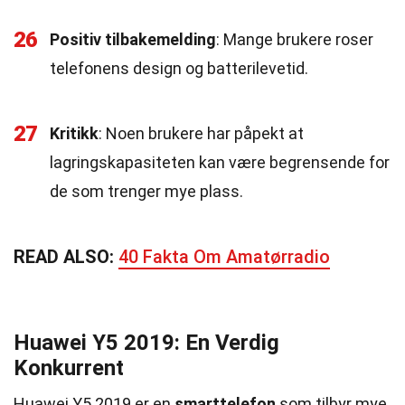
26
Positiv tilbakemelding
: Mange brukere roser
telefonens design og batterilevetid.
27
Kritikk
: Noen brukere har påpekt at
lagringskapasiteten kan være begrensende for
de som trenger mye plass.
READ ALSO:
40 Fakta Om Amatørradio
Huawei Y5 2019: En Verdig
Konkurrent
Huawei Y5 2019 er en
smarttelefon
som tilbyr mye