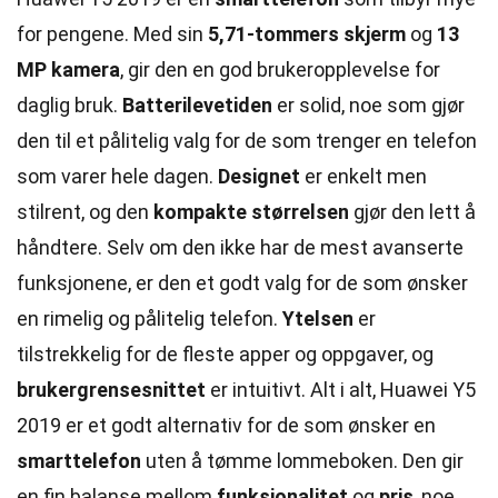
for pengene. Med sin
5,71-tommers skjerm
og
13
MP kamera
, gir den en god brukeropplevelse for
daglig bruk.
Batterilevetiden
er solid, noe som gjør
den til et pålitelig valg for de som trenger en telefon
som varer hele dagen.
Designet
er enkelt men
stilrent, og den
kompakte størrelsen
gjør den lett å
håndtere. Selv om den ikke har de mest avanserte
funksjonene, er den et godt valg for de som ønsker
en rimelig og pålitelig telefon.
Ytelsen
er
tilstrekkelig for de fleste apper og oppgaver, og
brukergrensesnittet
er intuitivt. Alt i alt, Huawei Y5
2019 er et godt alternativ for de som ønsker en
smarttelefon
uten å tømme lommeboken. Den gir
en fin balanse mellom
funksjonalitet
og
pris
, noe