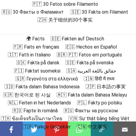
🇵🇹 30 Fatos sobre Filamento
🇷🇺 30 Факты о Филамент
🇸🇪 30 Fakta om Filament
🇿🇭 关于细丝的30个事实
🌍 Facts
🇩🇪 Fakten auf Deutsch
🇫🇷 Faits en français
🇪🇸 Hechos en Español
🇮🇹 Fatti in Italiano
🇧🇷 🇵🇹 Fatos em português
🇩🇰 Fakta på dansk
🇸🇪 Fakta på svenska
🇫🇮 Faktat suomeksi
🇸🇦 حقائق باللغة العربية
🇬🇷 Γεγονότα στα ελληνικά
🇮🇳 हिंदी में तथ्य
🇮🇩 Fakta dalam Bahasa Indonesia
🇯🇵 日本語の事実
🇰🇷 한국어로 된 사실
🇲🇾 Fakta dalam Bahasa Melayu
🇳🇱 Feiten in het Nederlands
🇵🇱 Fakty po polsku
🇷🇴 Fapte în română
🇷🇺 Факты на русском
🇹🇭 ข้อเท็จจริงเป็นภาษาไทย
🇻🇳 Sự thật bằng tiếng Việt
🇹🇷 Türkçe Gerçekler
🇨🇳 中文事实