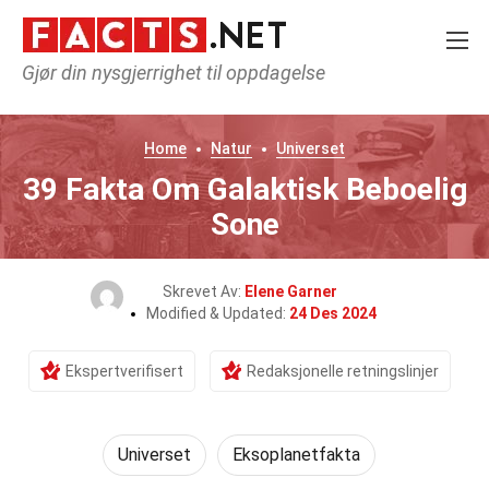
Gjør din nysgjerrighet til oppdagelse
Home
Natur
Universet
39 Fakta Om Galaktisk Beboelig
Sone
Skrevet Av:
Elene Garner
Modified & Updated:
24 Des 2024
Ekspertverifisert
Redaksjonelle retningslinjer
Universet
Eksoplanetfakta