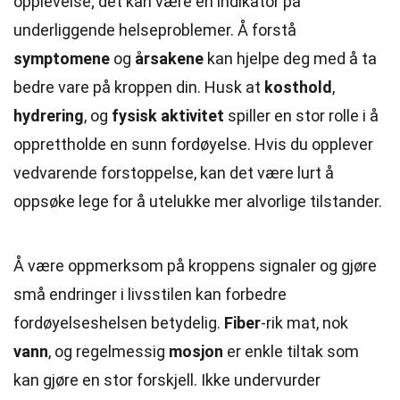
opplevelse; det kan være en indikator på
underliggende helseproblemer. Å forstå
symptomene
og
årsakene
kan hjelpe deg med å ta
bedre vare på kroppen din. Husk at
kosthold
,
hydrering
, og
fysisk aktivitet
spiller en stor rolle i å
opprettholde en sunn fordøyelse. Hvis du opplever
vedvarende forstoppelse, kan det være lurt å
oppsøke lege for å utelukke mer alvorlige tilstander.
Å være oppmerksom på kroppens signaler og gjøre
små endringer i livsstilen kan forbedre
fordøyelseshelsen betydelig.
Fiber
-rik mat, nok
vann
, og regelmessig
mosjon
er enkle tiltak som
kan gjøre en stor forskjell. Ikke undervurder