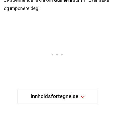
39 spennende fakta om
Gunnera
som vil overraske
og imponere deg!
Innholdsfortegnelse