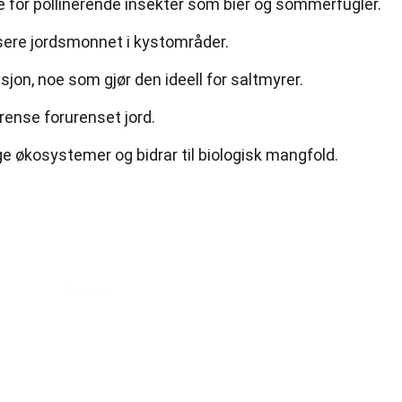
de for pollinerende insekter som bier og sommerfugler.
lisere jordsmonnet i kystområder.
jon, noe som gjør den ideell for saltmyrer.
 rense forurenset jord.
e økosystemer og bidrar til biologisk mangfold.