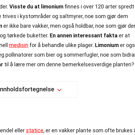
der.
Visste du at limonium
finnes i over 120 arter spredt
e trives i kystområder og saltmyrer, noe som gjør dem
m
er ikke bare vakker, men også holdbar, noe som gjør de
og tørkede buketter.
En annen interessant fakta
er at
onell
medisin
for å behandle ulike plager.
Limonium
er og
e seg pollinatorer som bier og sommerfugler, noe som bidra
ar
til å lære mer om denne bemerkelsesverdige planten?
Innholdsfortegnelse
endel eller
statice
, er en vakker plante som ofte brukes i