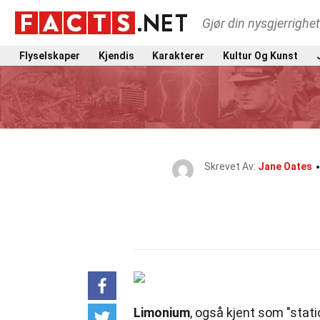
Gjør din nysgjerrighe
Flyselskaper
Kjendis
Karakterer
Kultur Og Kunst
Skrevet Av:
Jane Oates
Limonium
, også kjent som "stati