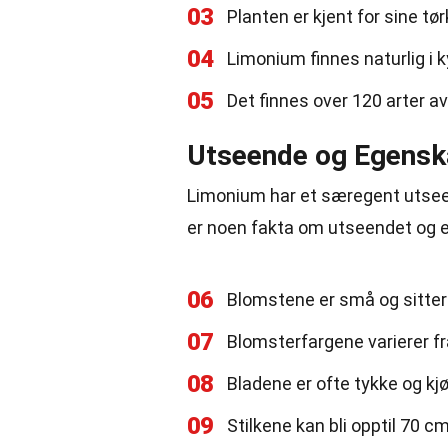
03
Planten er kjent for sine tø
04
Limonium finnes naturlig i 
05
Det finnes over 120 arter a
Utseende og Egensk
Limonium har et særegent utsee
er noen fakta om utseendet og e
06
Blomstene er små og sitter
07
Blomsterfargene varierer fra h
08
Bladene er ofte tykke og kjø
09
Stilkene kan bli opptil 70 c