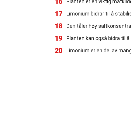
16
Planten er en viktig matkil
17
Limonium bidrar til å stabi
18
Den tåler høy saltkonsentras
19
Planten kan også bidra til å
20
Limonium er en del av mang