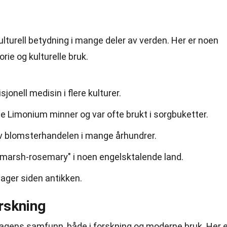
ulturell betydning i mange deler av verden. Her er noen
ie og kulturelle bruk.
isjonell medisin i flere kulturer.
rte Limonium minner og var ofte brukt i sorgbuketter.
v blomsterhandelen i mange århundrer.
"marsh-rosemary" i noen engelsktalende land.
hager siden antikken.
rskning
dagens samfunn, både i forskning og moderne bruk. Her e