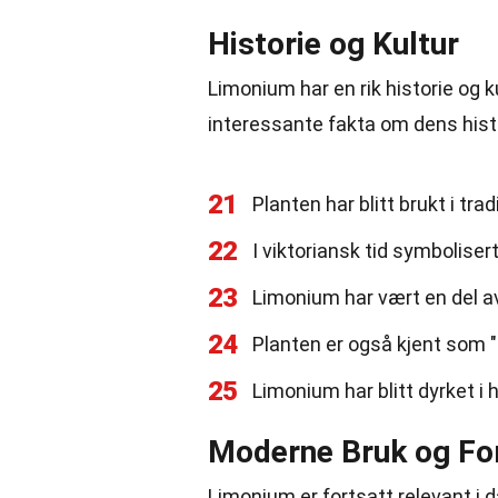
Historie og Kultur
Limonium har en rik historie og k
interessante fakta om dens histor
21
Planten har blitt brukt i trad
22
I viktoriansk tid symbolise
23
Limonium har vært en del a
24
Planten er også kjent som 
25
Limonium har blitt dyrket i 
Moderne Bruk og Fo
Limonium er fortsatt relevant i 