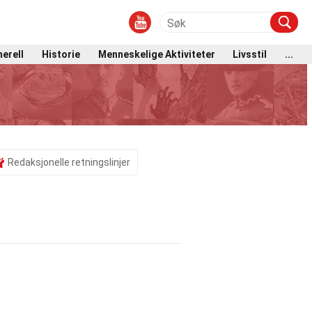
erell
Historie
Menneskelige Aktiviteter
Livsstil
...
Redaksjonelle retningslinjer