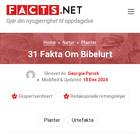
Gjør din nysgjerrighet til oppdagelse
Home
Natur
Planter
31 Fakta Om Bibelurt
Skrevet Av:
Georgie Parish
Modified & Updated:
18 Des 2024
Ekspertverifisert
Redaksjonelle retningslinjer
Planter
Urtefakta