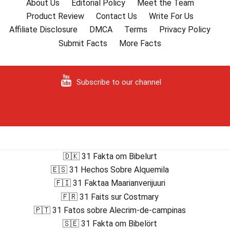
About Us
Editorial Policy
Meet the Team
Product Review
Contact Us
Write For Us
Affiliate Disclosure
DMCA
Terms
Privacy Policy
Submit Facts
More Facts
Subscribe to our channel
🇩🇰 31 Fakta om Bibelurt
🇪🇸 31 Hechos Sobre Alquemila
🇫🇮 31 Faktaa Maarianverijuuri
🇫🇷 31 Faits sur Costmary
🇵🇹 31 Fatos sobre Alecrim-de-campinas
🇸🇪 31 Fakta om Bibelört