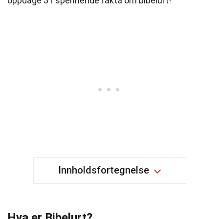
oppdage 31 spennende fakta om bibelurt!
Innholdsfortegnelse
Hva er Bibelurt?