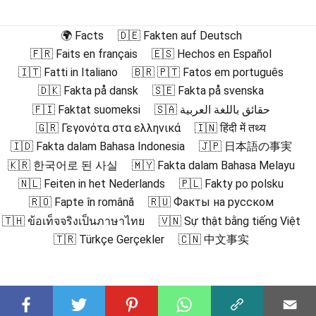
🌍 Facts
🇩🇪 Fakten auf Deutsch
🇫🇷 Faits en français
🇪🇸 Hechos en Español
🇮🇹 Fatti in Italiano
🇧🇷 🇵🇹 Fatos em português
🇩🇰 Fakta på dansk
🇸🇪 Fakta på svenska
🇫🇮 Faktat suomeksi
🇸🇦 حقائق باللغة العربية
🇬🇷 Γεγονότα στα ελληνικά
🇮🇳 हिंदी में तथ्य
🇮🇩 Fakta dalam Bahasa Indonesia
🇯🇵 日本語の事実
🇰🇷 한국어로 된 사실
🇲🇾 Fakta dalam Bahasa Melayu
🇳🇱 Feiten in het Nederlands
🇵🇱 Fakty po polsku
🇷🇴 Fapte în română
🇷🇺 Факты на русском
🇹🇭 ข้อเท็จจริงเป็นภาษาไทย
🇻🇳 Sự thật bằng tiếng Việt
🇹🇷 Türkçe Gerçekler
🇨🇳 中文事实