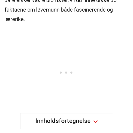
bare elsker vakre blomster, vil du finne disse 35
faktaene om løvemunn både fascinerende og
lærerike.
Innholdsfortegnelse