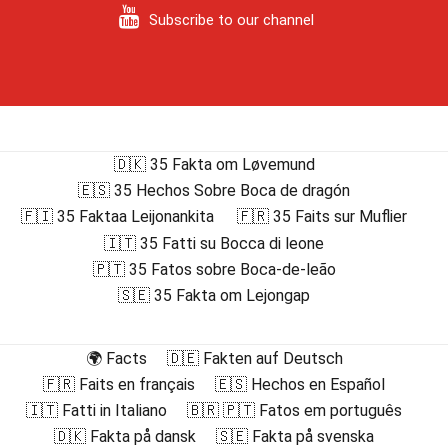
Subscribe to our channel
🇩🇰 35 Fakta om Løvemund
🇪🇸 35 Hechos Sobre Boca de dragón
🇫🇮 35 Faktaa Leijonankita
🇫🇷 35 Faits sur Muflier
🇮🇹 35 Fatti su Bocca di leone
🇵🇹 35 Fatos sobre Boca-de-leão
🇸🇪 35 Fakta om Lejongap
🌍 Facts
🇩🇪 Fakten auf Deutsch
🇫🇷 Faits en français
🇪🇸 Hechos en Español
🇮🇹 Fatti in Italiano
🇧🇷 🇵🇹 Fatos em português
🇩🇰 Fakta på dansk
🇸🇪 Fakta på svenska