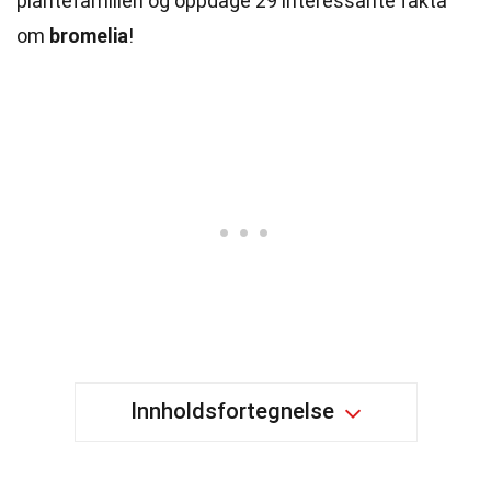
plantefamilien og oppdage 29 interessante fakta
om
bromelia
!
Innholdsfortegnelse