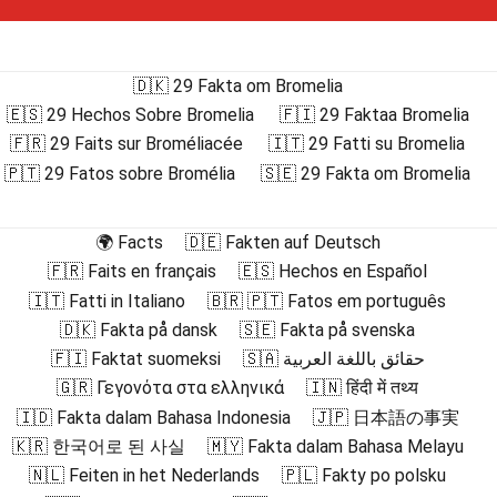
🇩🇰 29 Fakta om Bromelia
🇪🇸 29 Hechos Sobre Bromelia
🇫🇮 29 Faktaa Bromelia
🇫🇷 29 Faits sur Broméliacée
🇮🇹 29 Fatti su Bromelia
🇵🇹 29 Fatos sobre Bromélia
🇸🇪 29 Fakta om Bromelia
🌍 Facts
🇩🇪 Fakten auf Deutsch
🇫🇷 Faits en français
🇪🇸 Hechos en Español
🇮🇹 Fatti in Italiano
🇧🇷 🇵🇹 Fatos em português
🇩🇰 Fakta på dansk
🇸🇪 Fakta på svenska
🇫🇮 Faktat suomeksi
🇸🇦 حقائق باللغة العربية
🇬🇷 Γεγονότα στα ελληνικά
🇮🇳 हिंदी में तथ्य
🇮🇩 Fakta dalam Bahasa Indonesia
🇯🇵 日本語の事実
🇰🇷 한국어로 된 사실
🇲🇾 Fakta dalam Bahasa Melayu
🇳🇱 Feiten in het Nederlands
🇵🇱 Fakty po polsku