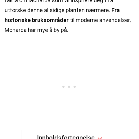
fakta om Monarda som vil inspirere deg til å
utforske denne allsidige planten nærmere.
Fra
historiske bruksområder
til moderne anvendelser,
Monarda har mye å by på.
Innholdsfortegnelse