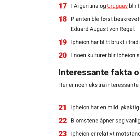
17
I Argentina og
Uruguay
blir 
18
Planten ble først beskrevet
Eduard August von Regel.
19
Ipheion har blitt brukt i tra
20
I noen kulturer blir Ipheio
Interessante fakta 
Her er noen ekstra interessante
21
Ipheion har en mild løkakti
22
Blomstene åpner seg vanli
23
Ipheion er relativt motsta