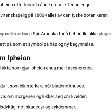
Ipheion ofte funnet i åpne gressletter og enger.
 vitenskapelig på 1800-tallet av den tyske botanikeren
disjonell medisin i Sør-Amerika for å behandle ulike plager.
n sett på som et symbol på håp og ny begynnelse.
om Ipheion
 fakta som gjør Ipheion enda mer fascinerende.
g duft som blir sterkere når bladene knuses.
gvis om morgenen og lukker seg om kvelden.
ndsdyktig mot skadedyr og sykdommer.