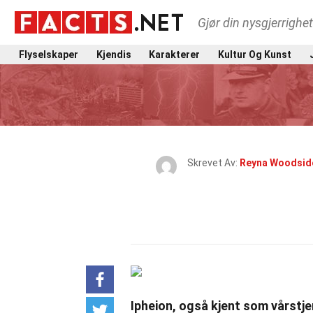
Gjør din nysgjerrighe
Flyselskaper
Kjendis
Karakterer
Kultur Og Kunst
Skrevet Av:
Reyna Woodsid
Ipheion, også kjent som vårstje