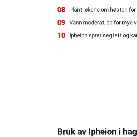
08
Plant løkene om høsten for 
09
Vann moderat, da for mye va
10
Ipheion sprer seg lett og k
Bruk av Ipheion i ha