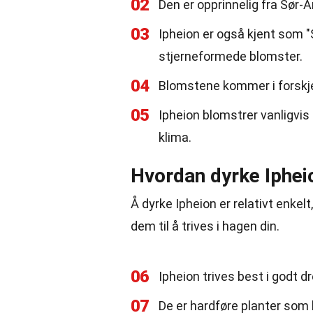
02
Den er opprinnelig fra Sør-
03
Ipheion er også kjent som "
stjerneformede blomster.
04
Blomstene kommer i forskjellig
05
Ipheion blomstrer vanligvi
klima.
Hvordan dyrke Iphei
Å dyrke Ipheion er relativt enkel
dem til å trives i hagen din.
06
Ipheion trives best i godt dr
07
De er hardføre planter som 