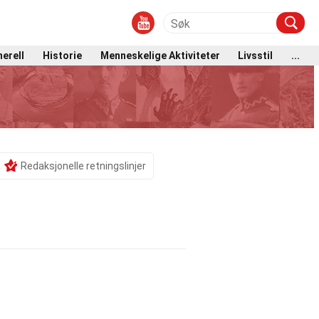
erell
Historie
Menneskelige Aktiviteter
Livsstil
...
Redaksjonelle retningslinjer