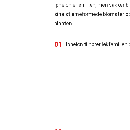
Ipheion er en liten, men vakker b
sine stjerneformede blomster og
planten.
01
Ipheion tilhører løkfamilie