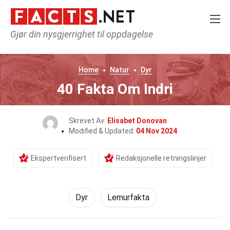
Gjør din nysgjerrighet til oppdagelse
Home
Natur
Dyr
40 Fakta Om Indri
Skrevet Av:
Elisabet Donovan
Modified & Updated:
04 Nov 2024
Ekspertverifisert
Redaksjonelle retningslinjer
Dyr
Lemurfakta