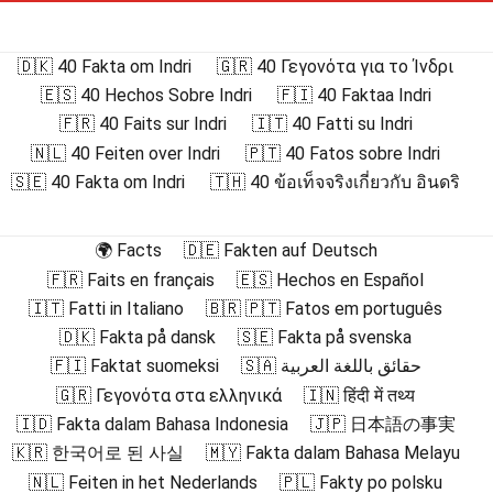
🇩🇰 40 Fakta om Indri
🇬🇷 40 Γεγονότα για το Ίνδρι
🇪🇸 40 Hechos Sobre Indri
🇫🇮 40 Faktaa Indri
🇫🇷 40 Faits sur Indri
🇮🇹 40 Fatti su Indri
🇳🇱 40 Feiten over Indri
🇵🇹 40 Fatos sobre Indri
🇸🇪 40 Fakta om Indri
🇹🇭 40 ข้อเท็จจริงเกี่ยวกับ อินดริ
🌍 Facts
🇩🇪 Fakten auf Deutsch
🇫🇷 Faits en français
🇪🇸 Hechos en Español
🇮🇹 Fatti in Italiano
🇧🇷 🇵🇹 Fatos em português
🇩🇰 Fakta på dansk
🇸🇪 Fakta på svenska
🇫🇮 Faktat suomeksi
🇸🇦 حقائق باللغة العربية
🇬🇷 Γεγονότα στα ελληνικά
🇮🇳 हिंदी में तथ्य
🇮🇩 Fakta dalam Bahasa Indonesia
🇯🇵 日本語の事実
🇰🇷 한국어로 된 사실
🇲🇾 Fakta dalam Bahasa Melayu
🇳🇱 Feiten in het Nederlands
🇵🇱 Fakty po polsku