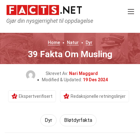
Gjør din nysgjerrighet til oppdagelse
Home
Natur
Dyr
39 Fakta Om Musling
Skrevet Av:
Nari Maggard
Modified & Updated:
19 Des 2024
Ekspertverifisert
Redaksjonelle retningslinjer
Dyr
Bløtdyrfakta