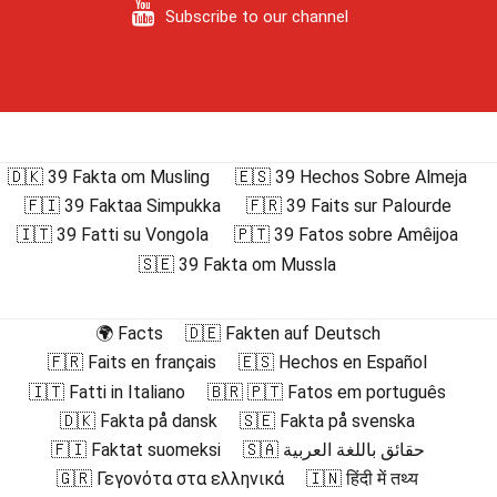
Subscribe to our channel
🇩🇰 39 Fakta om Musling
🇪🇸 39 Hechos Sobre Almeja
🇫🇮 39 Faktaa Simpukka
🇫🇷 39 Faits sur Palourde
🇮🇹 39 Fatti su Vongola
🇵🇹 39 Fatos sobre Amêijoa
🇸🇪 39 Fakta om Mussla
🌍 Facts
🇩🇪 Fakten auf Deutsch
🇫🇷 Faits en français
🇪🇸 Hechos en Español
🇮🇹 Fatti in Italiano
🇧🇷 🇵🇹 Fatos em português
🇩🇰 Fakta på dansk
🇸🇪 Fakta på svenska
🇫🇮 Faktat suomeksi
🇸🇦 حقائق باللغة العربية
🇬🇷 Γεγονότα στα ελληνικά
🇮🇳 हिंदी में तथ्य