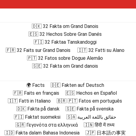
🇩🇰 32 Fakta om Grand Danois
🇪🇸 32 Hechos Sobre Gran Danés
🇫🇮 32 Faktaa Tanskandoggi
🇫🇷 32 Faits sur Grand Danois
🇮🇹 32 Fatti su Alano
🇵🇹 32 Fatos sobre Dogue Alemão
🇸🇪 32 Fakta om Grand danois
🌍 Facts
🇩🇪 Fakten auf Deutsch
🇫🇷 Faits en français
🇪🇸 Hechos en Español
🇮🇹 Fatti in Italiano
🇧🇷 🇵🇹 Fatos em português
🇩🇰 Fakta på dansk
🇸🇪 Fakta på svenska
🇫🇮 Faktat suomeksi
🇸🇦 حقائق باللغة العربية
🇬🇷 Γεγονότα στα ελληνικά
🇮🇳 हिंदी में तथ्य
🇮🇩 Fakta dalam Bahasa Indonesia
🇯🇵 日本語の事実