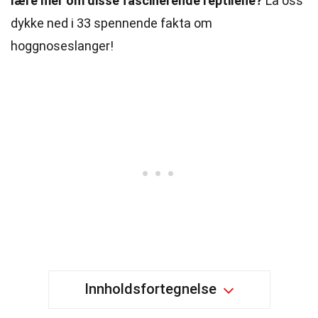
lære mer om disse fascinerende reptilene?
La oss
dykke ned i 33 spennende fakta om
hoggnoseslanger!
Innholdsfortegnelse