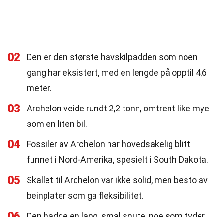
02
Den er den største havskilpadden som noen
gang har eksistert, med en lengde på opptil 4,6
meter.
03
Archelon veide rundt 2,2 tonn, omtrent like mye
som en liten bil.
04
Fossiler av Archelon har hovedsakelig blitt
funnet i Nord-Amerika, spesielt i South Dakota.
05
Skallet til Archelon var ikke solid, men besto av
beinplater som ga fleksibilitet.
06
Den hadde en lang, smal snute, noe som tyder