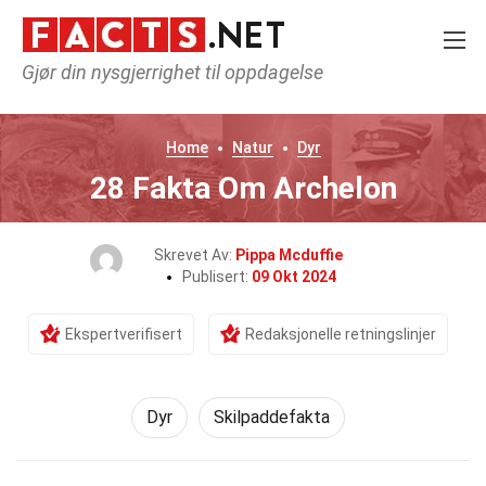
Gjør din nysgjerrighet til oppdagelse
Home
Natur
Dyr
28 Fakta Om Archelon
Skrevet Av:
Pippa Mcduffie
Publisert:
09 Okt 2024
Ekspertverifisert
Redaksjonelle retningslinjer
Dyr
Skilpaddefakta