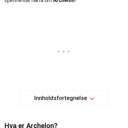
spennende fakta om
Archelon
!
Innholdsfortegnelse
Hva er Archelon?