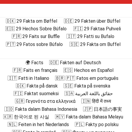
🇩🇰 29 Fakta om Bøffel
🇩🇪 29 Fakten über Büffel
🇪🇸 29 Hechos Sobre Búfalo
🇫🇮 29 Faktaa Puhveli
🇫🇷 29 Faits sur Buffle
🇮🇹 29 Fatti su Bufalo
🇵🇹 29 Fatos sobre Búfalo
🇸🇪 29 Fakta om Buffel
🌍 Facts
🇩🇪 Fakten auf Deutsch
🇫🇷 Faits en français
🇪🇸 Hechos en Español
🇮🇹 Fatti in Italiano
🇧🇷 🇵🇹 Fatos em português
🇩🇰 Fakta på dansk
🇸🇪 Fakta på svenska
🇫🇮 Faktat suomeksi
🇸🇦 حقائق باللغة العربية
🇬🇷 Γεγονότα στα ελληνικά
🇮🇳 हिंदी में तथ्य
🇮🇩 Fakta dalam Bahasa Indonesia
🇯🇵 日本語の事実
🇰🇷 한국어로 된 사실
🇲🇾 Fakta dalam Bahasa Melayu
🇳🇱 Feiten in het Nederlands
🇵🇱 Fakty po polsku